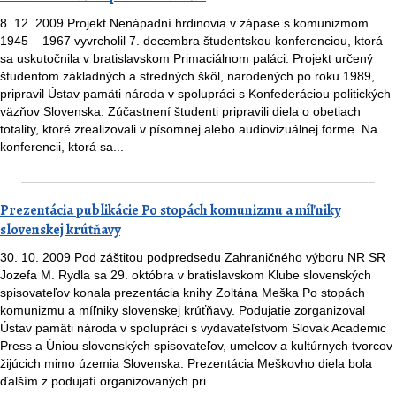
8. 12. 2009 Projekt Nenápadní hrdinovia v zápase s komunizmom
1945 – 1967 vyvrcholil 7. decembra študentskou konferenciou, ktorá
sa uskutočnila v bratislavskom Primaciálnom paláci. Projekt určený
študentom základných a stredných škôl, narodených po roku 1989,
pripravil Ústav pamäti národa v spolupráci s Konfederáciou politických
väzňov Slovenska. Zúčastnení študenti pripravili diela o obetiach
totality, ktoré zrealizovali v písomnej alebo audiovizuálnej forme. Na
konferencii, ktorá sa...
Prezentácia publikácie Po stopách komunizmu a míľniky
slovenskej krútňavy
30. 10. 2009 Pod záštitou podpredsedu Zahraničného výboru NR SR
Jozefa M. Rydla sa 29. októbra v bratislavskom Klube slovenských
spisovateľov konala prezentácia knihy Zoltána Meška Po stopách
komunizmu a míľniky slovenskej krúťňavy. Podujatie zorganizoval
Ústav pamäti národa v spolupráci s vydavateľstvom Slovak Academic
Press a Úniou slovenských spisovateľov, umelcov a kultúrnych tvorcov
žijúcich mimo územia Slovenska. Prezentácia Meškovho diela bola
ďalším z podujatí organizovaných pri...