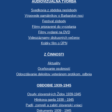
AUDIOVIZUÁLNA TVORBA
Svedkovia z obdobia neslobody
Výpovede pamätníkov o Barbarskej noci
Festival slobody
Filmy pripravené do vysielania
Filmy vydané na DVD
Videozáznamy diskusných večerov
Krátky film o ÚPN
Z ČINNOSTI
Aktuality
Oceňovanie osobností
Odovzdávanie dekrétov veteránom protikom. odboja
OBDOBIE 1939-1945
Osudy slovenských Židov 1939-1945
Hlinkova garda 1938 - 1945
Padlí, zomrelí a zabití slovenskí vojaci
Dokumenty 1939 - 1945