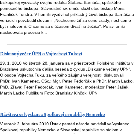
biskupskej vysviacky svojho rodáka Štefana Barnáša, spišského
pomocného biskupa. Slávnostnú sv. omšu slúžil otec biskup Mons.
František Tondra. V homílii vyzdvihol príkladný život biskupa Barnáša a
veriacich povzbudil slovami: „Nechceme žiť za cenu zrady, nechceme
byť maloverní. Chceme sa s úžasom dívať na Ježiša“. Po sv. omši
nasledovala procesia k...
Diskusný večer ÚPN o Vojtechovi Tukovi
29. 1. 2010 Vo štvrtok 28. januára sa v priestoroch Poľského inštitútu v
Bratislave uskutočnila ďalšia beseda z cyklus „Diskusné večery ÚPN“.
O osobe Vojtecha Tuku, za veľkého záujmu verejnosti, diskutovali
PhDr. Ivan Kamenec, CSc.; Mgr. Peter Fedorčák a PhDr. Martin Lacko,
PhD. Zľava: Peter Fedorčák, Ivan Kamenec, moderátor Peter Jašek,
Martin Lacko Publikum Foto: Branislav Kinčok, ÚPN
Návšteva veľvyslanca Spolkovej republiky Nemecko
V utorok 2. februára 2010 Ústav pamäti národa navštívil veľvyslanec
Spolkovej republiky Nemecko v Slovenskej republike so sídlom v