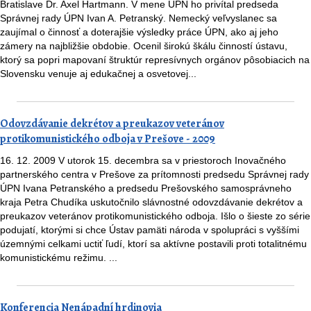
Bratislave Dr. Axel Hartmann. V mene ÚPN ho privítal predseda
Správnej rady ÚPN Ivan A. Petranský. Nemecký veľvyslanec sa
zaujímal o činnosť a doterajšie výsledky práce ÚPN, ako aj jeho
zámery na najbližšie obdobie. Ocenil širokú škálu činností ústavu,
ktorý sa popri mapovaní štruktúr represívnych orgánov pôsobiacich na
Slovensku venuje aj edukačnej a osvetovej...
Odovzdávanie dekrétov a preukazov veteránov
protikomunistického odboja v Prešove - 2009
16. 12. 2009 V utorok 15. decembra sa v priestoroch Inovačného
partnerského centra v Prešove za prítomnosti predsedu Správnej rady
ÚPN Ivana Petranského a predsedu Prešovského samosprávneho
kraja Petra Chudíka uskutočnilo slávnostné odovzdávanie dekrétov a
preukazov veteránov protikomunistického odboja. Išlo o šieste zo série
podujatí, ktorými si chce Ústav pamäti národa v spolupráci s vyššími
územnými celkami uctiť ľudí, ktorí sa aktívne postavili proti totalitnému
komunistickému režimu. ...
Konferencia Nenápadní hrdinovia