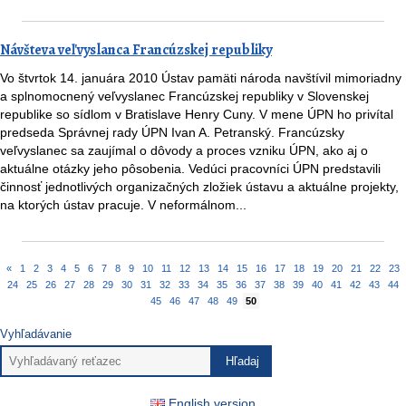
Návšteva veľvyslanca Francúzskej republiky
Vo štvrtok 14. januára 2010 Ústav pamäti národa navštívil mimoriadny
a splnomocnený veľvyslanec Francúzskej republiky v Slovenskej
republike so sídlom v Bratislave Henry Cuny. V mene ÚPN ho privítal
predseda Správnej rady ÚPN Ivan A. Petranský. Francúzsky
veľvyslanec sa zaujímal o dôvody a proces vzniku ÚPN, ako aj o
aktuálne otázky jeho pôsobenia. Vedúci pracovníci ÚPN predstavili
činnosť jednotlivých organizačných zložiek ústavu a aktuálne projekty,
na ktorých ústav pracuje. V neformálnom...
«
1
2
3
4
5
6
7
8
9
10
11
12
13
14
15
16
17
18
19
20
21
22
23
24
25
26
27
28
29
30
31
32
33
34
35
36
37
38
39
40
41
42
43
44
45
46
47
48
49
50
Vyhľadávanie
English version