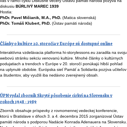
vás v rámci cyklu Diskusné večery Ústavu pamäti národa pozýva na
diskusiu
BÚRLIVÝ MAREC 1939
Hostia:
PhDr. Pavel Mičianik, M.A., PhD.
(Matica slovenská)
PhDr. Tomáš Klubert, PhD.
(Ústav pamäti národa)
Články o kultúre 20. storočia v Európe sú dostupné online
Interaktívna vzdelávacia platforma hi-storylessons.eu zaradila na svoju
webovú stránku sekciu venovanú kultúre. Mnohé články o kultúrnych
podujatiach a trendoch v Európe v 20. storočí ponúkajú hlbší pohľad
na uplynulé obdobie. Európska sieť Pamäť a Solidarita pozýva učiteľov
a študentov, aby využili iba nedávno zverejnený obsah.
ÚPN vydal zborník Skryté pôsobenie cirkví na Slovensku v
rokoch 1948 - 1989
Zborník obsahuje príspevky z rovnomennej vedeckej konferencie,
ktorú v Bratislave v dňoch 3. a 4. decembra 2015 zorganizoval Ústav
pamäti národa s podporou Nadácie Konrada Adenauera na Slovensku.