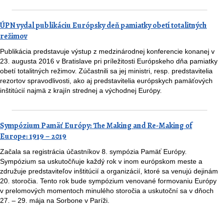
ÚPN vydal publikáciu Európsky deň pamiatky obetí totalitných
režimov
Publikácia predstavuje výstup z medzinárodnej konferencie konanej v
23. augusta 2016 v Bratislave pri príležitosti Európskeho dňa pamiatky
obetí totalitných režimov. Zúčastnili sa jej ministri, resp. predstavitelia
rezortov spravodlivosti, ako aj predstavitelia európskych pamäťových
inštitúcií najmä z krajín strednej a východnej Európy.
Sympózium Pamäť Európy: The Making and Re-Making of
Europe: 1919 – 2019
Začala sa registrácia účastníkov 8. sympózia Pamäť Európy.
Sympózium sa uskutočňuje každý rok v inom európskom meste a
združuje predstaviteľov inštitúcií a organizácií, ktoré sa venujú dejinám
20. storočia. Tento rok bude sympózium venované formovaniu Európy
v prelomových momentoch minulého storočia a uskutoční sa v dňoch
27. – 29. mája na Sorbone v Paríži.