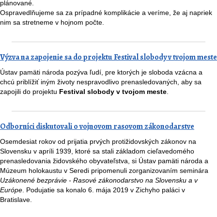
plánované.
Ospravedlňujeme sa za prípadné komplikácie a veríme, že aj napriek
nim sa stretneme v hojnom počte.
Výzva na zapojenie sa do projektu Festival slobody v tvojom meste
Ústav pamäti národa pozýva ľudí, pre ktorých je sloboda vzácna a
chcú priblížiť iným životy nespravodlivo prenasledovaných, aby sa
zapojili do projektu
Festival slobody v tvojom meste
.
Odborníci diskutovali o vojnovom rasovom zákonodarstve
Osemdesiat rokov od prijatia prvých protižidovských zákonov na
Slovensku v apríli 1939, ktoré sa s
tali základom cieľavedomého
prenasledovania židovského obyvateľstva,
si Ústav pamäti národa a
Múzeum holokaustu v Seredi pripomenuli zorganizovaním seminára
Uzákonené bezprávie - Rasové zákonodarstvo na Slovensku a v
Európe
. Podujatie sa konalo 6. mája 2019 v Zichyho paláci v
Bratislave.