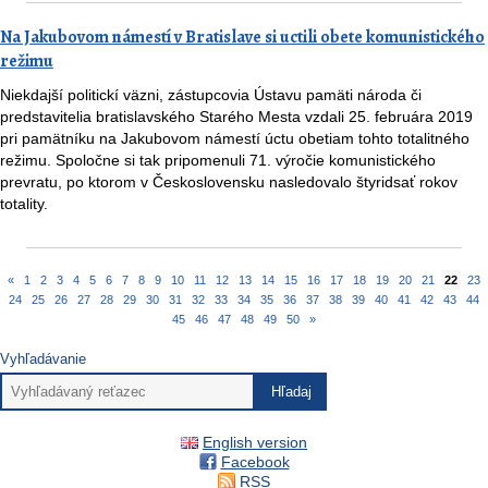
Na Jakubovom námestí v Bratislave si uctili obete komunistického
režimu
Niekdajší politickí väzni, zástupcovia Ústavu pamäti národa či
predstavitelia bratislavského Starého Mesta vzdali 25. februára 2019
pri pamätníku na Jakubovom námestí úctu obetiam tohto totalitného
režimu. Spoločne si tak pripomenuli 71. výročie komunistického
prevratu, po ktorom v Československu nasledovalo štyridsať rokov
totality.
«
1
2
3
4
5
6
7
8
9
10
11
12
13
14
15
16
17
18
19
20
21
22
23
24
25
26
27
28
29
30
31
32
33
34
35
36
37
38
39
40
41
42
43
44
45
46
47
48
49
50
»
Vyhľadávanie
English version
Facebook
RSS