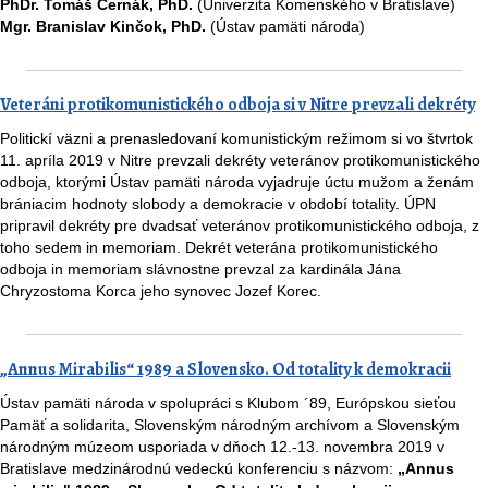
PhDr. Tomáš Černák, PhD.
(Univerzita Komenského v Bratislave)
Mgr. Branislav Kinčok, PhD.
(Ústav pamäti národa)
Veteráni protikomunistického odboja si v Nitre prevzali dekréty
Politickí väzni a prenasledovaní komunistickým režimom si vo štvrtok
11. apríla 2019 v Nitre prevzali dekréty veteránov protikomunistického
odboja, ktorými Ústav pamäti národa vyjadruje úctu mužom a ženám
brániacim hodnoty slobody a demokracie v období totality. ÚPN
pripravil dekréty pre dvadsať veteránov protikomunistického odboja, z
toho sedem in memoriam. Dekrét veterána protikomunistického
odboja in memoriam slávnostne prevzal za kardinála Jána
Chryzostoma Korca jeho synovec Jozef Korec.
„Annus Mirabilis“ 1989 a Slovensko. Od totality k demokracii
Ústav pamäti národa v spolupráci s Klubom ´89, Európskou sieťou
Pamäť a solidarita, Slovenským národným archívom a Slovenským
národným múzeom usporiada v dňoch 12.-13. novembra 2019 v
Bratislave medzinárodnú vedeckú konferenciu s názvom:
„Annus