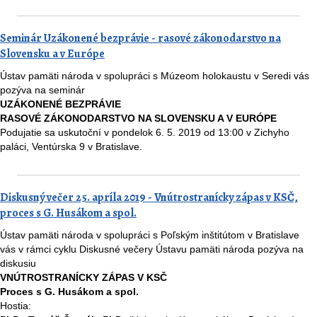
Seminár Uzákonené bezprávie - rasové zákonodarstvo na
Slovensku a v Európe
Ústav pamäti národa v spolupráci s Múzeom holokaustu v Seredi vás
pozýva na seminár
UZÁKONENÉ BEZPRÁVIE
RASOVÉ ZÁKONODARSTVO NA SLOVENSKU A V EURÓPE
Podujatie sa uskutoční v pondelok 6. 5. 2019 od 13:00 v Zichyho
paláci, Ventúrska 9 v Bratislave.
Diskusný večer 25. apríla 2019 - Vnútrostranícky zápas v KSČ,
proces s G. Husákom a spol.
Ústav pamäti národa v spolupráci s Poľským inštitútom v Bratislave
vás v rámci cyklu Diskusné večery Ústavu pamäti národa pozýva na
diskusiu
VNÚTROSTRANÍCKY ZÁPAS V KSČ
Proces s G. Husákom a spol.
Hostia: