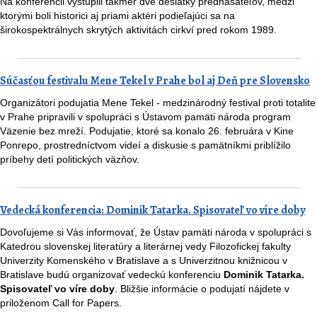
Na konferencii vystúpili takmer dve desiatky prednášateľov, medzi
ktorými boli historici aj priami aktéri podieľajúci sa na
širokospektrálnych skrytých aktivitách cirkví pred rokom 1989.
Súčasťou festivalu Mene Tekel v Prahe bol aj Deň pre Slovensko
Organizátori podujatia Mene Tekel - medzinárodný festival proti totalite
v Prahe pripravili v spolupráci s Ústavom pamäti národa program
Väzenie bez mreží. Podujatie, ktoré sa konalo 26. februára v Kine
Ponrepo, prostredníctvom videí a diskusie s pamätníkmi priblížilo
príbehy detí politických väzňov.
Vedecká konferencia: Dominik Tatarka. Spisovateľ vo víre doby
Dovoľujeme si Vás informovať, že Ústav pamäti národa v spolupráci s
Katedrou slovenskej literatúry a literárnej vedy Filozofickej fakulty
Univerzity Komenského v Bratislave a s Univerzitnou knižnicou v
Bratislave budú organizovať vedeckú konferenciu
Dominik Tatarka.
Spisovateľ vo víre doby
. Bližšie informácie o podujatí nájdete v
priloženom Call for Papers.