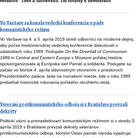
mirabilis" 1989 a Slovensko. Od totality k demokracii
.
Vo Varšave sa konala vedecká konferencia o páde
komunistického režimu
Vo Varšave sa 4. a 5. apríla 2019 stretli odborníci na moderné dejiny,
aby počas medzinárodnej vedeckej konferencie diskutovali o
udalostiach roku 1989. Podujatie
On the Downfall of Communism.
1989 in Central and Eastern Europe
s Múzeom poľskej histórie
spoluorganizovala aj Európska sieť Pamäť a solidarita. Podujatie sa
začalo vo štvrtok 4. apríla slávnostným otvorením v priestoroch
Prezidentského paláca, teda na rovnakom mieste, kde v roku 1989
prebiehali historické rokovania poľského okrúhleho stola.
Veteráni protikomunistického odboja si v Bratislave prevzali
dekréty
Politickí väzni a prenasledovaní komunistickým režimom si v stredu 3.
apríla 2019 v Bratislave prevzali dekréty veteránov
protikomunistického odboja, ktorými Ústav pamäti národa vyjadruje