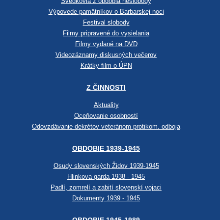
Svedkovia z obdobia neslobody
Výpovede pamätníkov o Barbarskej noci
Festival slobody
Filmy pripravené do vysielania
Filmy vydané na DVD
Videozáznamy diskusných večerov
Krátky film o ÚPN
Z ČINNOSTI
Aktuality
Oceňovanie osobností
Odovzdávanie dekrétov veteránom protikom. odboja
OBDOBIE 1939-1945
Osudy slovenských Židov 1939-1945
Hlinkova garda 1938 - 1945
Padlí, zomrelí a zabití slovenskí vojaci
Dokumenty 1939 - 1945