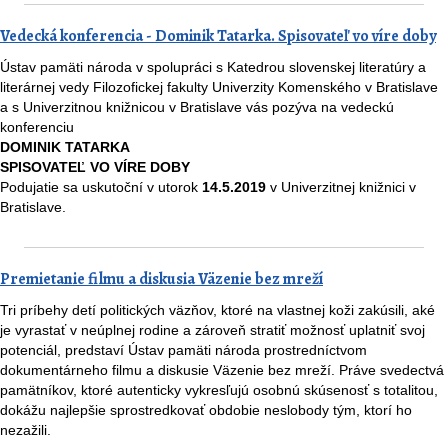
Vedecká konferencia - Dominik Tatarka. Spisovateľ vo víre doby
Ústav pamäti národa v spolupráci s Katedrou slovenskej literatúry a
literárnej vedy Filozofickej fakulty Univerzity Komenského v Bratislave
a s Univerzitnou knižnicou v Bratislave vás pozýva na vedeckú
konferenciu
DOMINIK TATARKA
SPISOVATEĽ VO VÍRE DOBY
Podujatie sa uskutoční v utorok
14.5.2019
v Univerzitnej knižnici v
Bratislave.
Premietanie filmu a diskusia Väzenie bez mreží
Tri príbehy detí politických väzňov, ktoré na vlastnej koži zakúsili, aké
je vyrastať v neúplnej rodine a zároveň stratiť možnosť uplatniť svoj
potenciál, predstaví Ústav pamäti národa prostredníctvom
dokumentárneho filmu a diskusie Väzenie bez mreží. Práve svedectvá
pamätníkov, ktoré autenticky vykresľujú osobnú skúsenosť s totalitou,
dokážu najlepšie sprostredkovať obdobie neslobody tým, ktorí ho
nezažili.