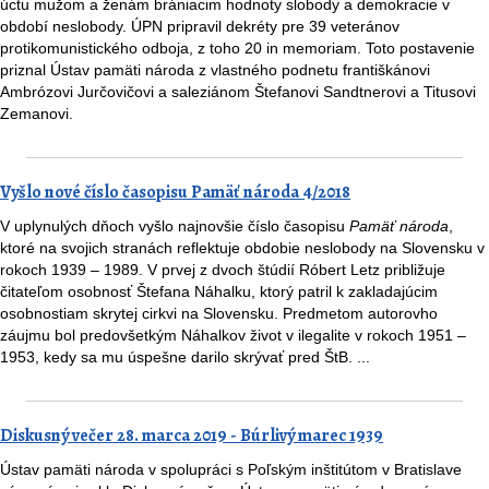
úctu mužom a ženám brániacim hodnoty slobody a demokracie v
období neslobody. ÚPN pripravil dekréty pre 39 veteránov
protikomunistického odboja, z toho 20 in memoriam. Toto postavenie
priznal Ústav pamäti národa z vlastného podnetu františkánovi
Ambrózovi Jurčovičovi a saleziánom Štefanovi Sandtnerovi a Titusovi
Zemanovi.
Vyšlo nové číslo časopisu Pamäť národa 4/2018
V uplynulých dňoch vyšlo najnovšie číslo časopisu
Pamäť národa
,
ktoré na svojich stranách reflektuje obdobie neslobody na Slovensku v
rokoch 1939 – 1989. V prvej z dvoch štúdií Róbert Letz približuje
čitateľom osobnosť Štefana Náhalku, ktorý patril k zakladajúcim
osobnostiam skrytej cirkvi na Slovensku. Predmetom autorovho
záujmu bol predovšetkým Náhalkov život v ilegalite v rokoch 1951 –
1953, kedy sa mu úspešne darilo skrývať pred ŠtB. ...
Diskusný večer 28. marca 2019 - Búrlivý marec 1939
Ústav pamäti národa v spolupráci s Poľským inštitútom v Bratislave