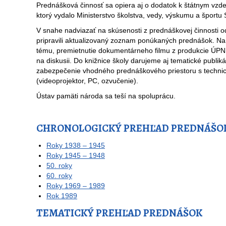
Prednášková činnosť sa opiera aj o dodatok k štátnym vzd
ktorý vydalo Ministerstvo školstva, vedy, výskumu a športu
V snahe nadviazať na skúsenosti z prednáškovej činnosti
pripravili aktualizovaný zoznam ponúkaných prednášok. Na
tému, premietnutie dokumentárneho filmu z produkcie ÚPN a
na diskusii. Do knižnice školy darujeme aj tematické publik
zabezpečenie vhodného prednáškového priestoru s technic
(videoprojektor, PC, ozvučenie).
Ústav pamäti národa sa teší na spoluprácu.
CHRONOLOGICKÝ PREHĽAD PREDNÁŠO
Roky 1938 – 1945
Roky 1945 – 1948
50. roky
60. roky
Roky 1969 – 1989
Rok 1989
TEMATICKÝ PREHĽAD PREDNÁŠOK