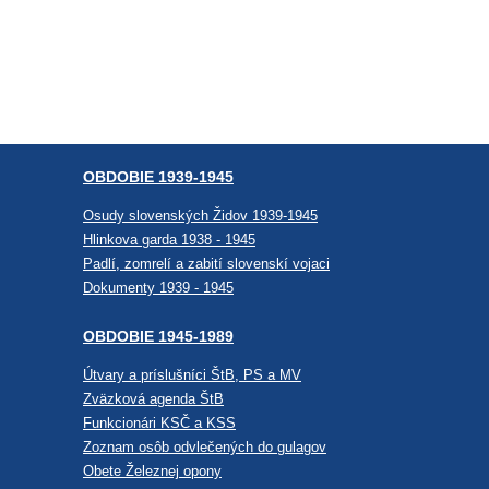
OBDOBIE 1939-1945
Osudy slovenských Židov 1939-1945
Hlinkova garda 1938 - 1945
Padlí, zomrelí a zabití slovenskí vojaci
Dokumenty 1939 - 1945
OBDOBIE 1945-1989
Útvary a príslušníci ŠtB, PS a MV
Zväzková agenda ŠtB
Funkcionári KSČ a KSS
Zoznam osôb odvlečených do gulagov
Obete Železnej opony