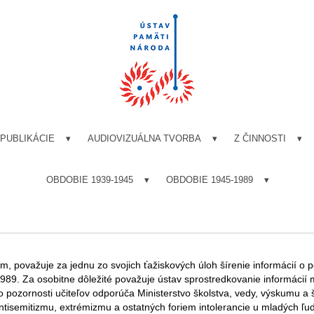
PUBLIKÁCIE
AUDIOVIZUÁLNA TVORBA
Z ČINNOSTI
OBDOBIE 1939-1945
OBDOBIE 1945-1989
, považuje za jednu zo svojich ťažiskových úloh šírenie informácií o 
89. Za osobitne dôležité považuje ústav sprostredkovanie informácií
o pozornosti učiteľov odporúča Ministerstvo školstva, vedy, výskumu a 
ntisemitizmu, extrémizmu a ostatných foriem intolerancie u mladých ľud