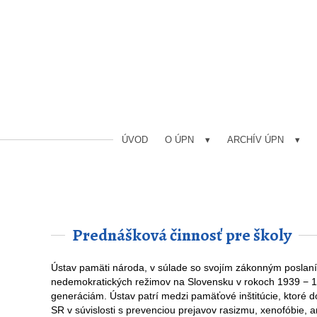
ÚVOD
O ÚPN
ARCHÍV ÚPN
Prednášková činnosť pre školy
Ústav pamäti národa, v súlade so svojím zákonným poslaním
nedemokratických režimov na Slovensku v rokoch 1939 − 19
generáciám. Ústav patrí medzi pamäťové inštitúcie, ktoré d
SR v súvislosti s prevenciou prejavov rasizmu, xenofóbie, a