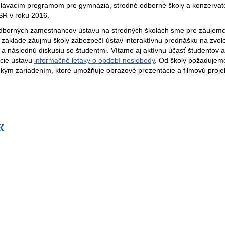
elávacím programom pre gymnáziá, stredné odborné školy a konzervató
 SR v roku 2016.
 odborných zamestnancov ústavu na stredných školách sme pre záujem
 základe záujmu školy zabezpečí ústav interaktívnu prednášku na zvol
 následnú diskusiu so študentmi. Vítame aj aktívnu účasť študentov a
ácie ústavu
informačné letáky o období neslobody
. Od školy požadujem
kým zariadením, ktoré umožňuje obrazové prezentácie a filmovú proje
K