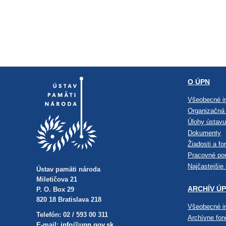
O ÚPN
Všeobecné i
Organizačná 
Úlohy ústavu
Dokumenty
Žiadosti a fo
Pracovné po
Najčastejšie
Ústav pamäti národa
Miletičova 21
ARCHÍV Ú
P. O. Box 29
820 18 Bratislava 218
Všeobecné i
Telefón: 02 / 593 00 311
Archívne fo
E-mail:
info@upn.gov.sk