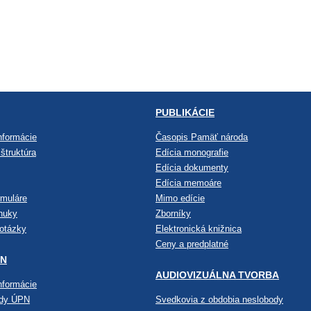
PUBLIKÁCIE
nformácie
Časopis Pamäť národa
štruktúra
Edícia monografie
Edícia dokumenty
Edícia memoáre
rmuláre
Mimo edície
nuky
Zborníky
 otázky
Elektronická knižnica
Ceny a predplatné
PN
AUDIOVIZUÁLNA TVORBA
nformácie
ndy ÚPN
Svedkovia z obdobia neslobody