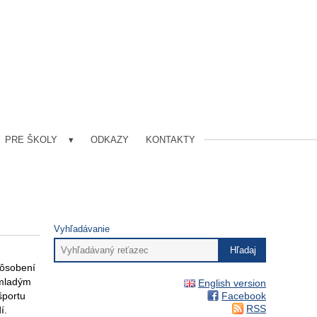
PRE ŠKOLY
ODKAZY
KONTAKTY
Vyhľadávanie
pôsobení
 mladým
English version
športu
Facebook
RSS
í.