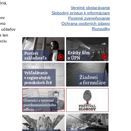
riá,
Verejné obstarávanie
Slobodný prístup k informáciam
cov
Povinné zverejňovanie
enú
Ochrana osobných údajov
Rozsudky
 učiteľov
e len
kciu