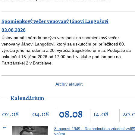
Spomienkový večer venovaný Jánovi Langošovi
03.06.2026
Ústav pamäti národa pozýva verejnosť na spomienkový večer
venovaný Jánovi Langošovi, ktorý sa uskutoční pri príležitosti 80.
výročia jeho narodenia a 20. výročia tragického úmrtia. Podujatie sa
uskutoční 15. júna 2026 od 17.00 hod. v .klube pod lampou na
Partizánskej 2 v Bratislave.
Archív aktualít
Kalendárium
08.08
02.08
04.08
14.08
20.
←
8. august 1949 – Rozhodnutie o zriadení zvláš
vnútra