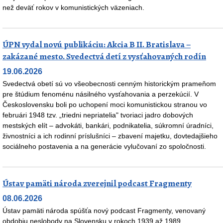
než deväť rokov v komunistických väzeniach.
ÚPN vydal novú publikáciu: Akcia B II. Bratislava –
zakázané mesto. Svedectvá detí z vysťahovaných rodín
19.06.2026
Svedectvá obetí sú vo všeobecnosti cenným historickým prameňom
pre štúdium fenoménu násilného vysťahovania a perzekúcií. V
Československu boli po uchopení moci komunistickou stranou vo
februári 1948 tzv. „triedni nepriatelia" tvoriaci jadro dobových
mestských elít – advokáti, bankári, podnikatelia, súkromní úradníci,
živnostníci a ich rodinní príslušníci – zbavení majetku, dovtedajšieho
sociálneho postavenia a na generácie vylučovaní zo spoločnosti.
Ústav pamäti národa zverejnil podcast Fragmenty
08.06.2026
Ústav pamäti národa spúšťa nový podcast Fragmenty, venovaný
obdobiu neslobody na Slovensku v rokoch 1939 až 1989.