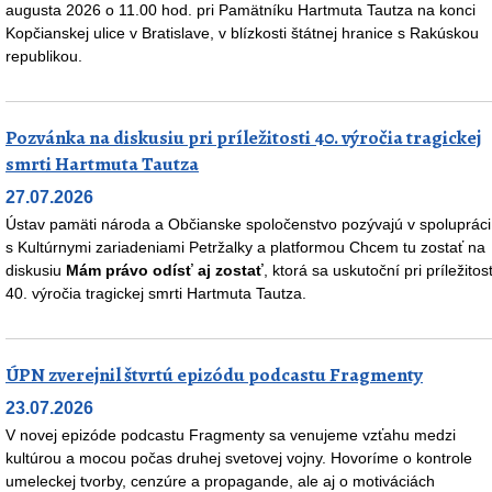
augusta 2026 o 11.00 hod. pri Pamätníku Hartmuta Tautza na konci
Kopčianskej ulice v Bratislave, v blízkosti štátnej hranice s Rakúskou
republikou.
Pozvánka na diskusiu pri príležitosti 40. výročia tragickej
smrti Hartmuta Tautza
27.07.2026
Ústav pamäti národa a Občianske spoločenstvo pozývajú v spolupráci
s Kultúrnymi zariadeniami Petržalky a platformou Chcem tu zostať na
diskusiu
Mám právo odísť aj zostať
, ktorá sa uskutoční pri príležitost
40. výročia tragickej smrti Hartmuta Tautza.
ÚPN zverejnil štvrtú epizódu podcastu Fragmenty
23.07.2026
V novej epizóde podcastu Fragmenty sa venujeme vzťahu medzi
kultúrou a mocou počas druhej svetovej vojny. Hovoríme o kontrole
umeleckej tvorby, cenzúre a propagande, ale aj o motiváciách