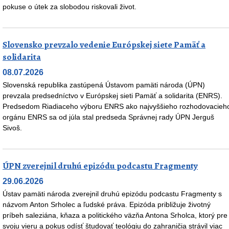
pokuse o útek za slobodou riskovali život.
Slovensko prevzalo vedenie Európskej siete Pamäť a
solidarita
08.07.2026
Slovenská republika zastúpená Ústavom pamäti národa (ÚPN)
prevzala predsedníctvo v Európskej sieti Pamäť a solidarita (ENRS).
Predsedom Riadiaceho výboru ENRS ako najvyššieho rozhodovacieh
orgánu ENRS sa od júla stal predseda Správnej rady ÚPN Jerguš
Sivoš.
ÚPN zverejnil druhú epizódu podcastu Fragmenty
29.06.2026
Ústav pamäti národa zverejnil druhú epizódu podcastu Fragmenty s
názvom Anton Srholec a ľudské práva. Epizóda približuje životný
príbeh saleziána, kňaza a politického väzňa Antona Srholca, ktorý pre
svoju vieru a pokus odísť študovať teológiu do zahraničia strávil viac