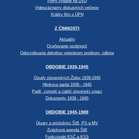
Filmy vydané na DVD
Videozáznamy diskusných večerov
Krátky film o ÚPN
Z ČINNOSTI
Aktuality
Oceňovanie osobností
Odovzdávanie dekrétov veteránom protikom. odboja
OBDOBIE 1939-1945
Osudy slovenských Židov 1939-1945
Hlinkova garda 1938 - 1945
Padlí, zomrelí a zabití slovenskí vojaci
Dokumenty 1939 - 1945
OBDOBIE 1945-1989
Útvary a príslušníci ŠtB, PS a MV
Zväzková agenda ŠtB
Funkcionári KSČ a KSS