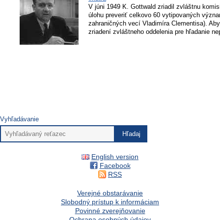
V júni 1949 K. Gottwald zriadil zvláštnu komi
úlohu preveriť celkovo 60 vytipovaných význa
zahraničných vecí Vladimíra Clementisa). Aby 
zriadení zvláštneho oddelenia pre hľadanie ne
Vyhľadávanie
English version
Facebook
RSS
Verejné obstarávanie
Slobodný prístup k informáciam
Povinné zverejňovanie
Ochrana osobných údajov