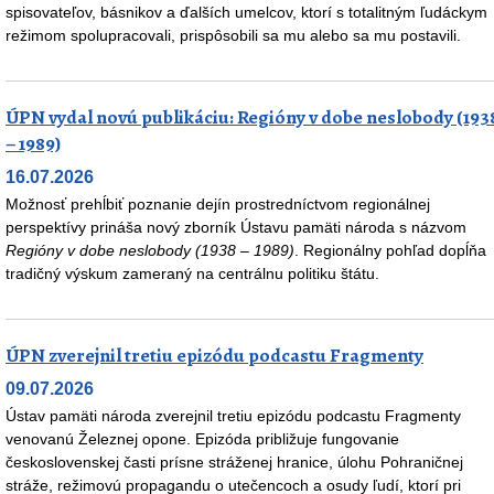
spisovateľov, básnikov a ďalších umelcov, ktorí s totalitným ľudáckym
režimom spolupracovali, prispôsobili sa mu alebo sa mu postavili.
ÚPN vydal novú publikáciu: Regióny v dobe neslobody (193
– 1989)
16.07.2026
Možnosť prehĺbiť poznanie dejín prostredníctvom regionálnej
perspektívy prináša nový zborník Ústavu pamäti národa s názvom
Regióny v dobe neslobody (1938 – 1989)
. Regionálny pohľad dopĺňa
tradičný výskum zameraný na centrálnu politiku štátu.
ÚPN zverejnil tretiu epizódu podcastu Fragmenty
09.07.2026
Ústav pamäti národa zverejnil tretiu epizódu podcastu Fragmenty
venovanú Železnej opone. Epizóda približuje fungovanie
československej časti prísne stráženej hranice, úlohu Pohraničnej
stráže, režimovú propagandu o utečencoch a osudy ľudí, ktorí pri