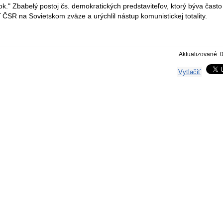
k." Zbabelý postoj čs. demokratických predstaviteľov, ktorý býva často
ť ČSR na Sovietskom zväze a urýchlil nástup komunistickej totality.
Aktualizované: 
Vytlačiť