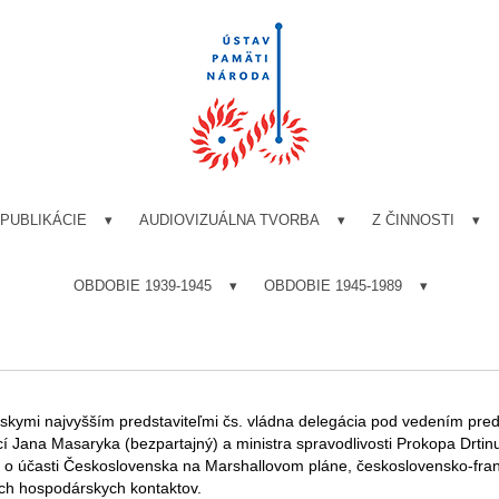
PUBLIKÁCIE
AUDIOVIZUÁLNA TVORBA
Z ČINNOSTI
OBDOBIE 1939-1945
OBDOBIE 1945-1989
tskymi najvyšším predstaviteľmi čs. vládna delegácia pod vedením pre
í Jana Masaryka (bezpartajný) a ministra spravodlivosti Prokopa Drtin
e o účasti Československa na Marshallovom pláne, československo-fra
ch hospodárskych kontaktov.