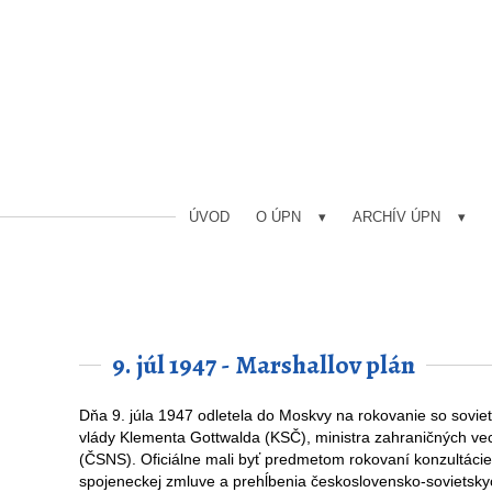
ÚVOD
O ÚPN
ARCHÍV ÚPN
9. júl 1947 - Marshallov plán
Dňa 9. júla 1947 odletela do Moskvy na rokovanie so sovie
vlády Klementa Gottwalda (KSČ), ministra zahraničných vec
(ČSNS). Oficiálne mali byť predmetom rokovaní konzultáci
spojeneckej zmluve a prehĺbenia československo-sovietsky