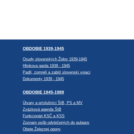
OBDOBIE 1939-1945
Osudy slovenských Židov 1939-1945
Hlinkova garda 1938 - 1945
Padlí, zomrelí a zabití slovenskí vojaci
Dokumenty 1939 - 1945
OBDOBIE 1945-1989
Útvary a príslušníci ŠtB, PS a MV
Zväzková agenda ŠtB
Funkcionári KSČ a KSS
Zoznam osôb odvlečených do gulagov
Obete Železnej opony