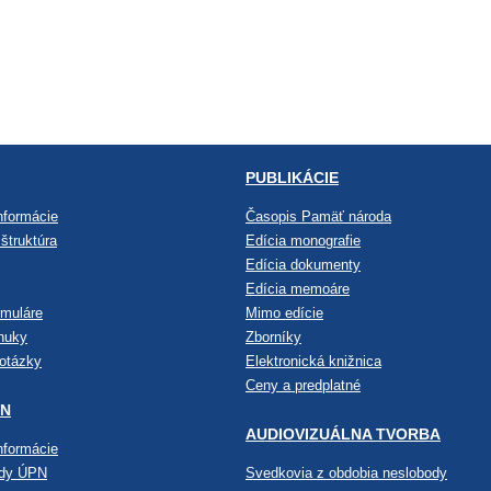
PUBLIKÁCIE
nformácie
Časopis Pamäť národa
štruktúra
Edícia monografie
Edícia dokumenty
Edícia memoáre
rmuláre
Mimo edície
nuky
Zborníky
 otázky
Elektronická knižnica
Ceny a predplatné
PN
AUDIOVIZUÁLNA TVORBA
nformácie
ndy ÚPN
Svedkovia z obdobia neslobody