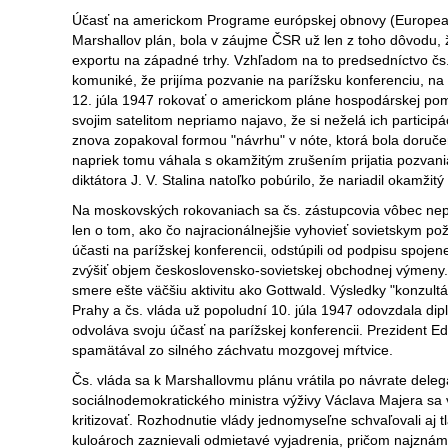
Účasť na americkom Programe európskej obnovy (Europe
Marshallov plán, bola v záujme ČSR už len z toho dôvodu, 
exportu na západné trhy. Vzhľadom na to predsedníctvo čs.
komuniké, že prijíma pozvanie na parížsku konferenciu, na
12. júla 1947 rokovať o americkom pláne hospodárskej pom
svojim satelitom nepriamo najavo, že si neželá ich particip
znova zopakoval formou "návrhu" v nóte, ktorá bola doručen
napriek tomu váhala s okamžitým zrušením prijatia pozvani
diktátora J. V. Stalina natoľko pobúrilo, že nariadil okamžit
Na moskovských rokovaniach sa čs. zástupcovia vôbec nepokú
len o tom, ako čo najracionálnejšie vyhovieť sovietskym po
účasti na parížskej konferencii, odstúpili od podpisu spoje
zvýšiť objem československo-sovietskej obchodnej výmeny. 
smere ešte väčšiu aktivitu ako Gottwald. Výsledky "konzul
Prahy a čs. vláda už popoludní 10. júla 1947 odovzdala di
odvoláva svoju účasť na parížskej konferencii. Prezident 
spamätával zo silného záchvatu mozgovej mŕtvice.
Čs. vláda sa k Marshallovmu plánu vrátila po návrate dele
sociálnodemokratického ministra výživy Václava Majera sa 
kritizovať. Rozhodnutie vlády jednomyseľne schvaľovali aj t
kuloároch zaznievali odmietavé vyjadrenia, pričom najzná