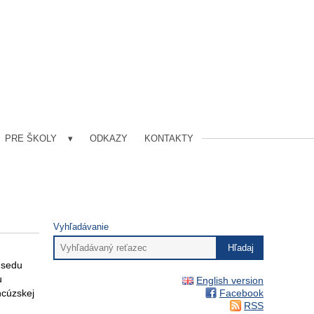
PRE ŠKOLY
ODKAZY
KONTAKTY
Vyhľadávanie
dsedu
u
English version
ncúzskej
Facebook
RSS