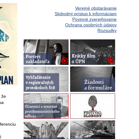
Verejné obstarávanie
Slobodný prístup k informáciam
Povinné zverejňovanie
Ochrana osobných údajov
Rozsudky
 že
sa
ferenciu
ý