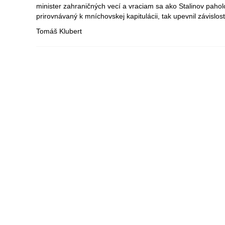
minister zahraničných vecí a vraciam sa ako Stalinov paholo
prirovnávaný k mníchovskej kapitulácii, tak upevnil závislos
Tomáš Klubert