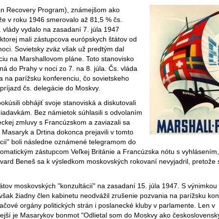
an Recovery Program), známejšom ako
že v roku 1946 smerovalo až 81,5 % čs.
 vlády vydalo na zasadaní 7. júla 1947
 ktorej mali zástupcova európskych štátov od
oci. Sovietsky zväz však už predtým dal
áciu na Marshallovom pláne. Toto stanovisko
á do Prahy v noci zo 7. na 8. júla. Čs. vláda
a na parížsku konferenciu, čo sovietskeho
ý príjazd čs. delegácie do Moskvy.
sili obhájiť svoje stanoviská a diskutovali
žiadavkám. Bez námietok súhlasili s odvolaním
neckej zmluvy s Francúzskom a zaviazali sa
Masaryk a Drtina dokonca prejavili v tomto
tácií" boli následne oznámené telegramom do
plomatickým zástupcom Veľkej Británie a Francúzska nótu s vyhlásením,
Edvard Beneš sa k výsledkom moskovských rokovaní nevyjadril, pretože 
gátov moskovských "konzultácií" na zasadaní 15. júla 1947. S výnimkou
však žiadny člen kabinetu neodvážil zrušenie pozvania na parížsku kon
lačové orgány politických strán i poslanecké kluby v parlamente. Len v
mejší je Masarykov bonmot "Odlietal som do Moskvy ako československ