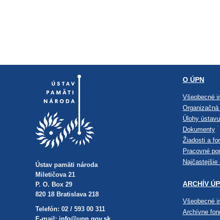
O ÚPN
Všeobecné i
Organizačná 
Úlohy ústavu
Dokumenty
Žiadosti a fo
Pracovné po
Najčastejšie
Ústav pamäti národa
Miletičova 21
ARCHÍV Ú
P. O. Box 29
820 18 Bratislava 218
Všeobecné i
Telefón: 02 / 593 00 311
Archívne fo
E-mail:
info@upn.gov.sk