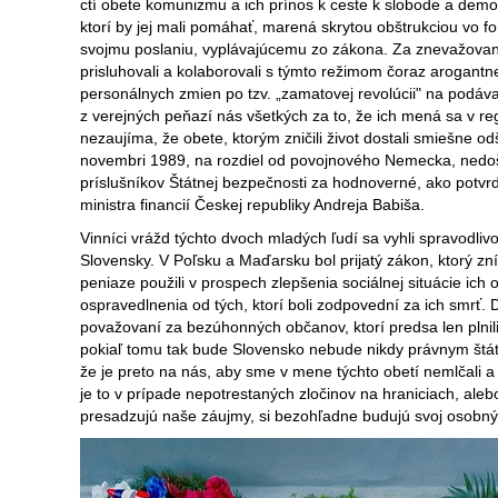
ctí obete komunizmu a ich prínos k ceste k slobode a demokrac
ktorí by jej mali pomáhať, marená skrytou obštrukciou vo 
svojmu poslaniu, vyplávajúcemu zo zákona. Za znevažovanie
prisluhovali a kolaborovali s týmto režimom čoraz arogantne
personálnych zmien po tzv. „zamatovej revolúcii" na podáv
z verejných peňazí nás všetkých za to, že ich mená sa v re
nezaujíma, že obete, ktorým zničili život dostali smiešne o
novembri 1989, na rozdiel od povojnového Nemecka, nedoš
príslušníkov Štátnej bezpečnosti za hodnoverné, ako potv
ministra financií Českej republiky Andreja Babiša.
Vinníci vrážd týchto dvoch mladých ľudí sa vyhli spravodliv
Slovensky. V Poľsku a Maďarsku bol prijatý zákon, ktorý zn
peniaze použili v prospech zlepšenia sociálnej situácie ich
ospravedlnenia od tých, ktorí boli zodpovední za ich smrť. D
považovaní za bezúhonných občanov, ktorí predsa len plnili r
pokiaľ tomu tak bude Slovensko nebude nikdy právnym štáto
že je preto na nás, aby sme v mene týchto obetí nemlčali a a
je to v prípade nepotrestaných zločinov na hraniciach, aleb
presadzujú naše záujmy, si bezohľadne budujú svoj osobný