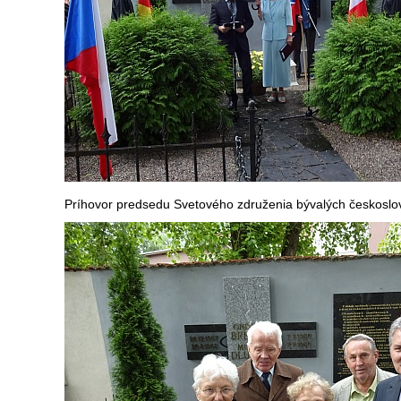
Príhovor predsedu Svetového združenia bývalých českoslov