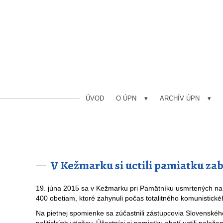
ÚVOD
O ÚPN
ARCHÍV ÚPN
V Kežmarku si uctili pamiatku za
19. júna 2015 sa v Kežmarku pri Pamätníku usmrtených na
400 obetiam, ktoré zahynuli počas totalitného komunistické
Na pietnej spomienke sa zúčastnili zástupcovia Slovenské