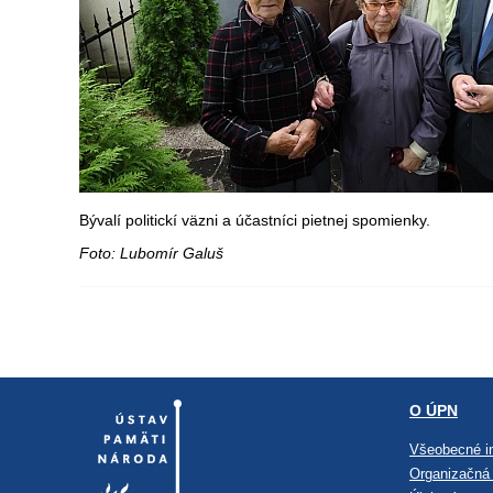
Bývalí politickí väzni a účastníci pietnej spomienky.
Foto: Lubomír Galuš
O ÚPN
Všeobecné i
Organizačná 