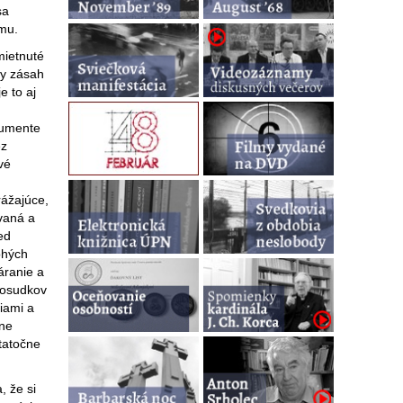
sa
mu.
mietnuté
ny zásah
e to aj
kumente
ez
vé
rážajúce,
ovaná a
ed
ohých
áranie a
 posudkov
iami a
bne
tatočne
, že si