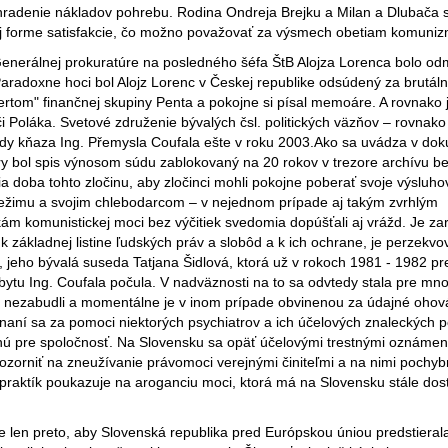
uhradenie nákladov pohrebu. Rodina Ondreja Brejku a Milan a Dlubača 
ej forme satisfakcie, čo možno považovať za výsmech obetiam komuniz
enerálnej prokuratúre na posledného šéfa ŠtB Alojza Lorenca bolo od
aradoxne hoci bol Alojz Lorenc v Českej republike odsúdený za brutál
rtom" finančnej skupiny Penta a pokojne si písal memoáre. A rovnako j
i Poláka. Svetové združenie bývalých čsl. politických väzňov – rovnako
dy kňaza Ing. Přemysla Coufala ešte v roku 2003.Ako sa uvádza v do
úry bol spis výnosom súdu zablokovaný na 20 rokov v trezore archívu b
 doba tohto zločinu, aby zločinci mohli pokojne poberať svoje výsluho
i režimu a svojim chlebodarcom – v nejednom prípade aj takým zvrhlým
kám komunistickej moci bez výčitiek svedomia dopúšťali aj vrážd. Je za
k základnej listine ľudských práv a slobôd a k ich ochrane, je perzekv
jeho bývalá suseda Tatjana Šidlová, ktorá už v rokoch 1981 - 1982 pr
bytu Ing. Coufala počula. V nadväznosti na to sa odvtedy stala pre mn
u nezabudli a momentálne je v inom prípade obvinenou za údajné ohov
konaní sa za pomoci niektorých psychiatrov a ich účelových znaleckých
nú pre spoločnosť. Na Slovensku sa opäť účelovými trestnými oznámen
upozorniť na zneužívanie právomoci verejnými činiteľmi a na nimi pochy
praktík poukazuje na aroganciu moci, ktorá má na Slovensku stále dos
 len preto, aby Slovenská republika pred Európskou úniou predstierala