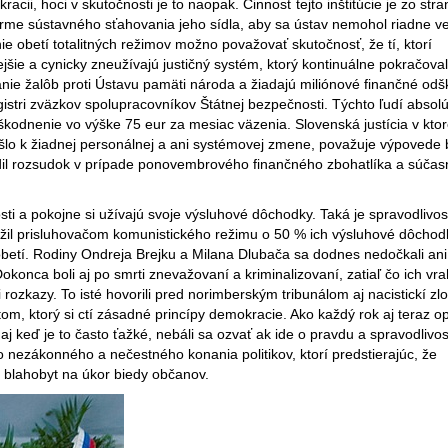
ii, hoci v skutočnosti je to naopak. Činnosť tejto inštitúcie je zo stra
forme sústavného sťahovania jeho sídla, aby sa ústav nemohol riadne v
 obetí totalitných režimov možno považovať skutočnosť, že tí, ktorí
jšie a cynicky zneužívajú justičný systém, ktorý kontinuálne pokračova
anie žalôb proti Ústavu pamäti národa a žiadajú miliónové finančné od
gistri zväzkov spolupracovníkov Štátnej bezpečnosti. Týchto ľudí absol
dškodnenie vo výške 75 eur za mesiac väzenia. Slovenská justícia v ktor
lo k žiadnej personálnej a ani systémovej zmene, považuje výpovede 
rdil rozsudok v prípade ponovembrového finančného zbohatlíka a súča
osti a pokojne si užívajú svoje výsluhové dôchodky. Taká je spravodlivos
ížil prisluhovačom komunistického režimu o 50 % ich výsluhové dôchodk
 obetí. Rodiny Ondreja Brejku a Milana Dlubača sa dodnes nedočkali ani
okonca boli aj po smrti znevažovaní a kriminalizovaní, zatiaľ čo ich vr
ozkazy. To isté hovorili pred norimberským tribunálom aj nacistickí zloč
m, ktorý si ctí zásadné princípy demokracie. Ako každý rok aj teraz o
j keď je to často ťažké, nebáli sa ozvať ak ide o pravdu a spravodlivosť
o nezákonného a nečestného konania politikov, ktorí predstierajúc, že
 blahobyt na úkor biedy občanov.