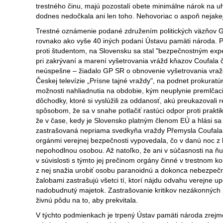
trestného činu, majú pozostalí obete minimálne nárok na 
dodnes nedočkala ani len toho. Nehovoriac o aspoň nejak
Trestné oznámenie podané združením politických väzňov G
rovnako ako vyše 40 iných podaní Ústavu pamäti národa. P
proti študentom, na Slovensku sa stal "bezpečnostným expe
pri zakrývaní a marení vyšetrovania vrážd kňazov Coufala č
neúspešne – žiadalo GP SR o obnovenie vyšetrovania vraž
Českej televízie „Prísne tajné vraždy", na podnet prokurat
možnosti nahliadnutia na obdobie, kým neuplynie premlčacia
dôchodky, ktoré si vyslúžili za oddanosť, akú preukazoval
spôsobom, že sa v snahe potlačiť rastúci odpor proti prakti
že v čase, kedy je Slovensko platným členom EÚ a hlási sa 
zastrašovaná nepriama svedkyňa vraždy Přemysla Coufala, 
orgánmi verejnej bezpečnosti vypovedala, čo v danú noc z 
nepohodlnou osobou. Až natoľko, že ani v súčasnosti na ň
v súvislosti s týmto jej prečinom orgány činné v trestnom 
z nej snažia urobiť osobu paranoidnú a dokonca nebezpeč
žalobami zastrašujú všetci tí, ktorí nájdu odvahu verejne 
nadobudnutý majetok. Zastrašovanie kritikov nezákonných 
živnú pôdu na to, aby prekvitala.
V týchto podmienkach je trpený Ústav pamäti národa zrejme