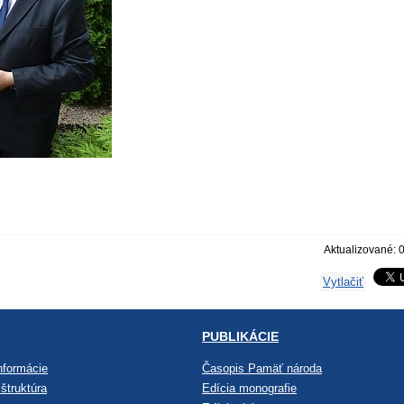
Aktualizované: 
Vytlačiť
PUBLIKÁCIE
nformácie
Časopis Pamäť národa
štruktúra
Edícia monografie