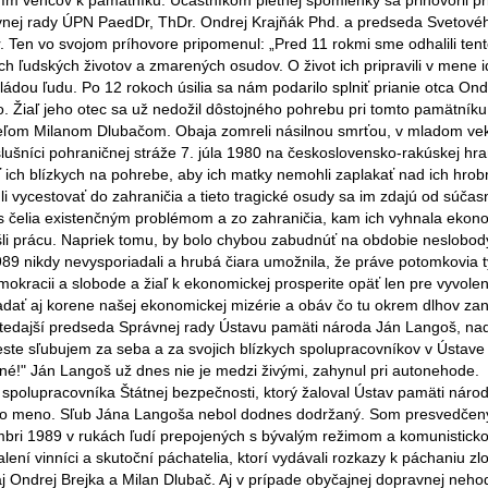
žením vencov k pamätníku. Účastníkom pietnej spomienky sa prihovoril p
nej rady ÚPN PaedDr, ThDr. Ondrej Krajňák Phd. a predseda Svetové
r. Ten vo svojom príhovore pripomenul: „Pred 11 rokmi sme odhalili ten
 ľudských životov a zmarených osudov. O život ich pripravili v mene i
dou ľudu. Po 12 rokoch úsilia sa nám podarilo splniť prianie otca Ond
. Žiaľ jeho otec sa už nedožil dôstojného pohrebu pri tomto pamätníku
ateľom Milanom Dlubačom. Obaja zomreli násilnou smrťou, v mladom ve
ríslušníci pohraničnej stráže 7. júla 1980 na československo-rakúskej hran
asť ich blízkych na pohrebe, aby ich matky nemohli zaplakať nad ich hro
li vycestovať do zahraničia a tieto tragické osudy sa im zdajú od súčas
nes čelia existenčným problémom a zo zahraničia, kam ich vyhnala ekon
našli prácu. Napriek tomu, by bolo chybou zabudnúť na obdobie neslobod
9 nikdy nevysporiadali a hrubá čiara umožnila, že práve potomkovia t
mokracii a slobode a žiaľ k ekonomickej prosperite opäť len pre vyvole
ľadať aj korene našej ekonomickej mizérie a obáv čo tu okrem dlhov z
 vtedajší predseda Správnej rady Ústavu pamäti národa Ján Langoš, n
ste sľubujem za seba a za svojich blízkych spolupracovníkov v Ústave
né!" Ján Langoš už dnes nie je medzi živými, zahynul pri autonehode.
spolupracovníka Štátnej bezpečnosti, ktorý žaloval Ústav pamäti národ
eho meno. Sľub Jána Langoša nebol dodnes dodržaný. Som presvedčený
embri 1989 v rukách ľudí prepojených s bývalým režimom a komunistick
lení vinníci a skutoční páchatelia, ktorí vydávali rozkazy k páchaniu zlo
j Ondrej Brejka a Milan Dlubač. Aj v prípade obyčajnej dopravnej nehod