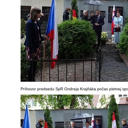
Príhovor predsedu SpR Ondreja Krajňáka počas pietnej sp