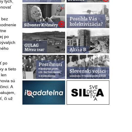
ny tých,
enovať
l bez
škodnenie
útne
ej po
bývalých
sného
ť po
y a tieto
 len
ahovia sú
inci. A
pakujem,
, či už