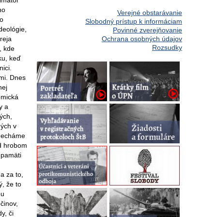
rimátor
ho
Verejné obstarávanie
to
Slobodný prístup k informáciam
deológie,
Povinné zverejňovanie
reja
Ochrana osobných údajov
Rozsudky
, kde
ku, keď
ici.
bmi. Dnes
nej
omická
y a
ých,
ných v
anecháme
ad hrobom
 pamäti
a za to,
, že to
ou
činov,
y, či