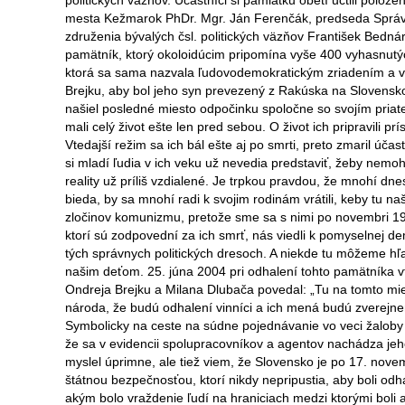
politických väzňov. Účastníci si pamiatku obetí uctili polo
mesta Kežmarok PhDr. Mgr. Ján Ferenčák, predseda Správ
združenia bývalých čsl. politických väzňov František Bedná
pamätník, ktorý okoloidúcim pripomína vyše 400 vyhasnutých
ktorá sa sama nazvala ľudovodemokratickým zriadením a vlá
Brejku, aby bol jeho syn prevezený z Rakúska na Slovensko
našiel posledné miesto odpočinku spoločne so svojím pri
mali celý život ešte len pred sebou. O život ich pripravili p
Vtedajší režim sa ich bál ešte aj po smrti, preto zmaril úč
si mladí ľudia v ich veku už nevedia predstaviť, žeby nemoh
reality už príliš vzdialené. Je trpkou pravdou, že mnohí d
bieda, by sa mnohí radi k svojim rodinám vrátili, keby tu 
zločinov komunizmu, pretože sme sa s nimi po novembri 198
ktorí sú zodpovední za ich smrť, nás viedli k pomyselnej de
tých správnych politických dresoch. A niekde tu môžeme h
našim deťom. 25. júna 2004 pri odhalení tohto pamätníka
Ondreja Brejku a Milana Dlubača povedal: „Tu na tomto mie
národa, že budú odhalení vinníci a ich mená budú zverejne
Symbolicky na ceste na súdne pojednávanie vo veci žaloby 
že sa v evidencii spolupracovníkov a agentov nachádza j
myslel úprimne, ale tiež viem, že Slovensko je po 17. nov
štátnou bezpečnosťou, ktorí nikdy nepripustia, aby boli odha
akým bolo vraždenie ľudí na hraniciach medzi ktorými boli a