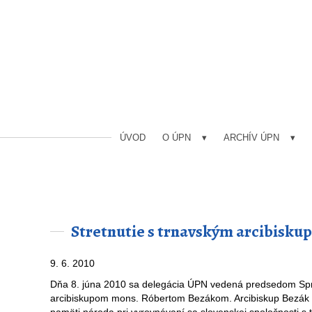
ÚVOD
O ÚPN
ARCHÍV ÚPN
Stretnutie s trnavským arcibis
9. 6. 2010
Dňa 8. júna 2010 sa delegácia ÚPN vedená predsedom Sprá
arcibiskupom mons. Róbertom Bezákom. Arcibiskup Bezák vyj