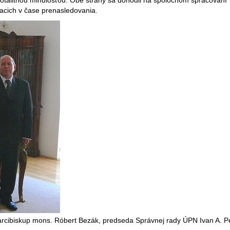
 totalitnou minulosťou. Obe strany sa dohodli na spoločnom spracovaní
riacich v čase prenasledovania.
ý arcibiskup mons. Róbert Bezák, predseda Správnej rady ÚPN Ivan A. P