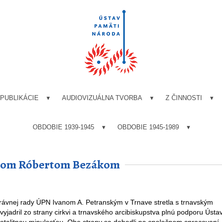
PUBLIKÁCIE
AUDIOVIZUÁLNA TVORBA
Z ČINNOSTI
OBDOBIE 1939-1945
OBDOBIE 1945-1989
kupom Róbertom Bezákom
vnej rady ÚPN Ivanom A. Petranským v Trnave stretla s trnavským
adril zo strany cirkvi a trnavského arcibiskupstva plnú podporu Ústa