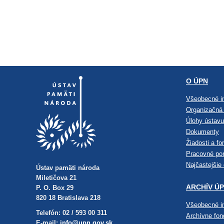
O ÚPN
Všeobecné i
Organizačná 
Úlohy ústavu
Dokumenty
Žiadosti a fo
Pracovné po
Najčastejšie
Ústav pamäti národa
Miletičova 21
ARCHÍV Ú
P. O. Box 29
820 18 Bratislava 218
Všeobecné i
Telefón: 02 / 593 00 311
Archívne fo
E-mail:
info@upn.gov.sk