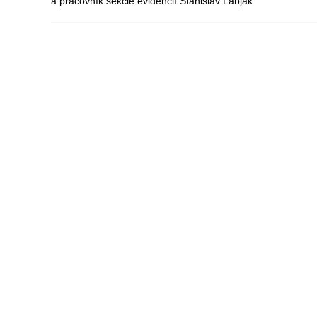
a pracovník sekcie evidencií Stanislav Labjak