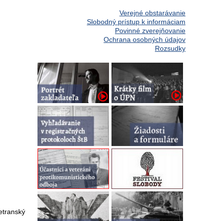
Verejné obstarávanie
Slobodný prístup k informáciam
Povinné zverejňovanie
Ochrana osobných údajov
Rozsudky
etranský