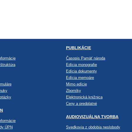
PUBLIKÁCIE
nformácie
Časopis Pamäť národa
štruktúra
Edícia monografie
Edícia dokumenty
Edícia memoáre
rmuláre
Mimo edície
nuky
Zborníky
 otázky
Elektronická knižnica
Ceny a predplatné
PN
AUDIOVIZUÁLNA TVORBA
nformácie
ndy ÚPN
Svedkovia z obdobia neslobody