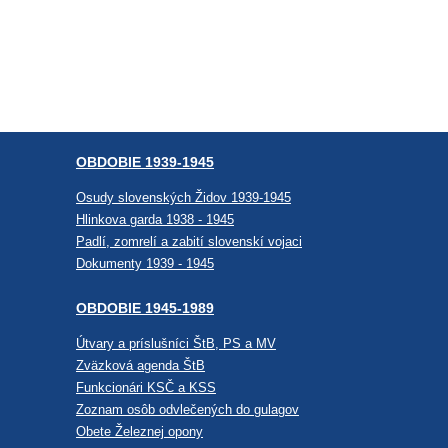
OBDOBIE 1939-1945
Osudy slovenských Židov 1939-1945
Hlinkova garda 1938 - 1945
Padlí, zomrelí a zabití slovenskí vojaci
Dokumenty 1939 - 1945
OBDOBIE 1945-1989
Útvary a príslušníci ŠtB, PS a MV
Zväzková agenda ŠtB
Funkcionári KSČ a KSS
Zoznam osôb odvlečených do gulagov
Obete Železnej opony