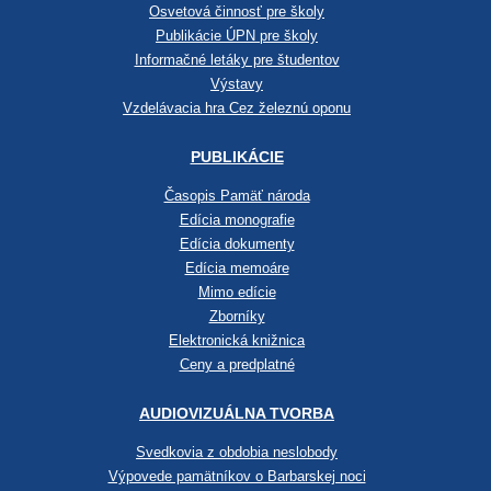
Osvetová činnosť pre školy
Publikácie ÚPN pre školy
Informačné letáky pre študentov
Výstavy
Vzdelávacia hra Cez železnú oponu
PUBLIKÁCIE
Časopis Pamäť národa
Edícia monografie
Edícia dokumenty
Edícia memoáre
Mimo edície
Zborníky
Elektronická knižnica
Ceny a predplatné
AUDIOVIZUÁLNA TVORBA
Svedkovia z obdobia neslobody
Výpovede pamätníkov o Barbarskej noci