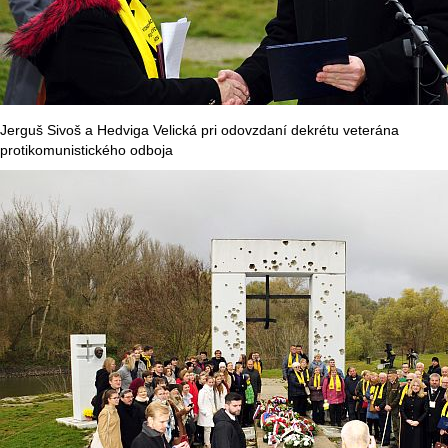
Jerguš Sivoš a Hedviga Velická pri odovzdaní dekrétu veterána
protikomunistického odboja