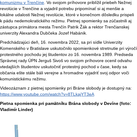
komunizmu v Trenčíne
. Vo svojom príhovore priblížil priebeh Nežnej
revolúcie v Trenčíne a vyjadril potrebu pripomínať si aj menšie a
lokálne udalosti Nežnej revolúcie, ktoré v konečnom dôsledku prispeli
k pádu nedemokratického režimu. Pietnej spomienky sa zúčastnili aj
zástupca primátora mesta Trenčín Patrik Žák a rektor Trenčianskej
univerzity Alexandra Dubčeka Jozef Habánik.
Predchádzajúci deň, 16. novembra 2022, sa pri sídle Univerzity
Komenského v Bratislave uskutočnilo spomienkové stretnutie pri výročí
protestného pochodu jej študentov zo 16. novembra 1989. Predseda
Správnej rady ÚPN Jerguš Sivoš vo svojom príhovore ocenil odvahu
vtedajších študentov uskutočniť protestný pochod v čase, kedy sa
občania ešte stále báli verejne a hromadne vyjadriť svoj odpor voči
komunistickému režimu.
Videozáznam z pietnej spomienky pri Bráne slobody je dostupný na:
https://www.youtube.com/watch?v=8TLkajYT3eA
Pietna spomienka pri pamätníku Brána slobody v Devíne (foto:
Vladimír Linder)