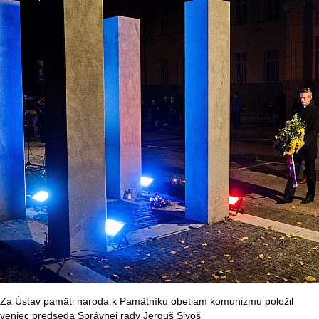
Za Ústav pamäti národa k Pamätníku obetiam komunizmu položil
veniec predseda Správnej rady Jerguš Sivoš