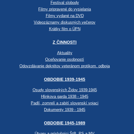
Festival slobody
Filmy pripravené do vysielania
Filmy vydané na DVD
Videozáznamy diskusných večerov
Krátky film o ÚPN
Z ČINNOSTI
Aktuality
Oceňovanie osobností
Odovzdávanie dekrétov veteránom protikom. odboja
OBDOBIE 1939-1945
Osudy slovenských Židov 1939-1945
Hlinkova garda 1938 - 1945
Padlí, zomrelí a zabití slovenskí vojaci
Dokumenty 1939 - 1945
OBDOBIE 1945-1989
Útvary a príslušníci ŠtB, PS a MV