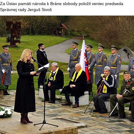
Za Ústav pamäti národa k Bráne slobody položil veniec predseda
Správnej rady Jerguš Sivoš