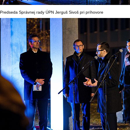
Predseda Správnej rady ÚPN Jerguš Sivoš pri príhovore