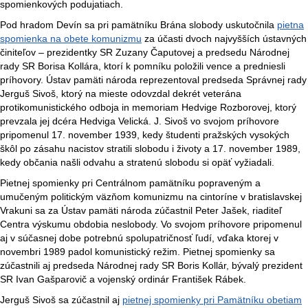
spomienkových podujatiach.
Pod hradom Devín sa pri pamätníku Brána slobody uskutočnila
pietna
spomienka na obete komunizmu
za účasti dvoch najvyšších ústavných
činiteľov – prezidentky SR Zuzany Čaputovej a predsedu Národnej
rady SR Borisa Kollára, ktorí k pomníku položili vence a predniesli
príhovory. Ústav pamäti národa reprezentoval predseda Správnej rady
Jerguš Sivoš, ktorý na mieste odovzdal dekrét veterána
protikomunistického odboja in memoriam Hedvige Rozborovej, ktorý
prevzala jej dcéra Hedviga Velická. J. Sivoš vo svojom príhovore
pripomenul 17. november 1939, kedy študenti pražských vysokých
škôl po zásahu nacistov stratili slobodu i životy a 17. november 1989,
kedy občania našli odvahu a stratenú slobodu si opäť vyžiadali.
Pietnej spomienky pri Centrálnom pamätníku popraveným a
umučeným politickým väzňom komunizmu na cintoríne v bratislavskej
Vrakuni sa za Ústav pamäti národa zúčastnil Peter Jašek, riaditeľ
Centra výskumu obdobia neslobody. Vo svojom príhovore pripomenul
aj v súčasnej dobe potrebnú spolupatričnosť ľudí, vďaka ktorej v
novembri 1989 padol komunistický režim. Pietnej spomienky sa
zúčastnili aj predseda Národnej rady SR Boris Kollár, bývalý prezident
SR Ivan Gašparovič a vojenský ordinár František Rábek.
Jerguš Sivoš sa zúčastnil aj
pietnej spomienky pri Pamätníku obetiam