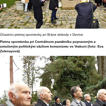
Účastníci pietnej spomienky pri Bráne slobody v Devíne
Pietna spomienka pri
Centrálnom pamätníku popraveným a
umučeným politickým väzňom komunizmu vo Vrakuni (foto: Eva
Zelenayová)