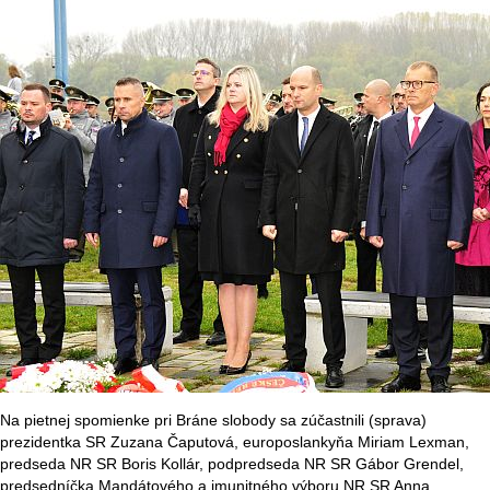
Na pietnej spomienke pri Bráne slobody sa zúčastnili (sprava)
prezidentka SR Zuzana Čaputová, europoslankyňa Miriam Lexman,
predseda NR SR Boris Kollár, podpredseda NR SR Gábor Grendel,
predsedníčka Mandátového a imunitného výboru NR SR Anna