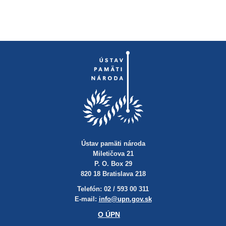
Ústav pamäti národa
Miletičova 21
P. O. Box 29
820 18 Bratislava 218
Telefón: 02 / 593 00 311
E-mail:
info@upn.gov.sk
O ÚPN