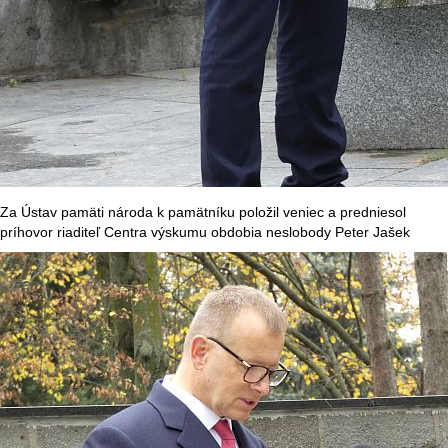
Za Ústav pamäti národa k pamätníku položil veniec a predniesol
príhovor riaditeľ Centra výskumu obdobia neslobody Peter Jašek