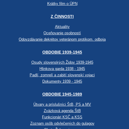
Krátky film o ÚPN
Z ČINNOSTI
Aktuality
Oceňovanie osobností
Odovzdávanie dekrétov veteránom protikom. odboja
OBDOBIE 1939-1945
Osudy slovenských Židov 1939-1945
Hlinkova garda 1938 - 1945
Padlí, zomrelí a zabití slovenskí vojaci
Dokumenty 1939 - 1945
OBDOBIE 1945-1989
Útvary a príslušníci ŠtB, PS a MV
Zväzková agenda ŠtB
Funkcionári KSČ a KSS
Zoznam osôb odvlečených do gulagov