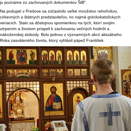
ju poznáme zo zachovaných dokumentov ŠtB".
Na podujatí v Prešove sa zúčastnilo veľké množstvo rehoľníkov,
cirkevných a štátnych predstaviteľov, no najmä gréckokatolíckych
veriacich. Stalo sa dôstojnou spomienkou na tých, ktorí svojim
utrpením a životom prispeli k zachovaniu večných hodnôt a
náboženskej slobody. Bolo jednou z významných akcií aktuálneho
Roka zasväteného života, ktorý vyhlásil pápež František.