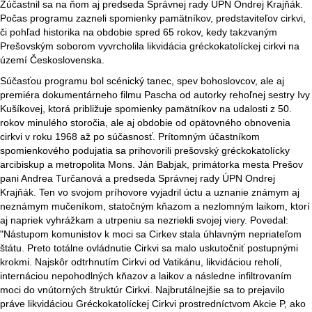
Zúčastnil sa na ňom aj predseda Správnej rady ÚPN Ondrej Krajňák.
Počas programu zazneli spomienky pamätníkov, predstaviteľov cirkvi,
či pohľad historika na obdobie spred 65 rokov, kedy takzvaným
Prešovským soborom vyvrcholila likvidácia gréckokatolíckej cirkvi na
území Československa.
Súčasťou programu bol scénický tanec, spev bohoslovcov, ale aj
premiéra dokumentárneho filmu Pascha od autorky rehoľnej sestry Ivy
Kušíkovej, ktorá približuje spomienky pamätníkov na udalosti z 50.
rokov minulého storočia, ale aj obdobie od opätovného obnovenia
cirkvi v roku 1968 až po súčasnosť. Prítomným účastníkom
spomienkového podujatia sa prihovorili prešovský gréckokatolícky
arcibiskup a metropolita Mons. Ján Babjak, primátorka mesta Prešov
pani Andrea Turčanová a predseda Správnej rady ÚPN Ondrej
Krajňák. Ten vo svojom príhovore vyjadril úctu a uznanie známym aj
neznámym mučeníkom, statočným kňazom a nezlomným laikom, ktorí
aj napriek vyhrážkam a utrpeniu sa nezriekli svojej viery. Povedal:
"Nástupom komunistov k moci sa Cirkev stala úhlavným nepriateľom
štátu. Preto totálne ovládnutie Cirkvi sa malo uskutočniť postupnými
krokmi. Najskôr odtrhnutím Cirkvi od Vatikánu, likvidáciou reholí,
internáciou nepohodlných kňazov a laikov a následne infiltrovaním
moci do vnútorných štruktúr Cirkvi. Najbrutálnejšie sa to prejavilo
práve likvidáciou Gréckokatolíckej Cirkvi prostredníctvom Akcie P, ako