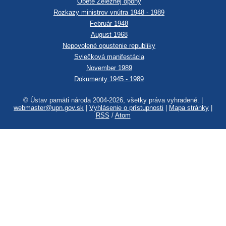
Obete Železnej opony
Rozkazy ministrov vnútra 1948 - 1989
Február 1948
August 1968
Nepovolené opustenie republiky
Sviečková manifestácia
November 1989
Dokumenty 1945 - 1989
© Ústav pamäti národa 2004-2026, všetky práva vyhradené. |
webmaster@upn.gov.sk
|
Vyhlásenie o prístupnosti
|
Mapa stránky
|
RSS
/
Atom