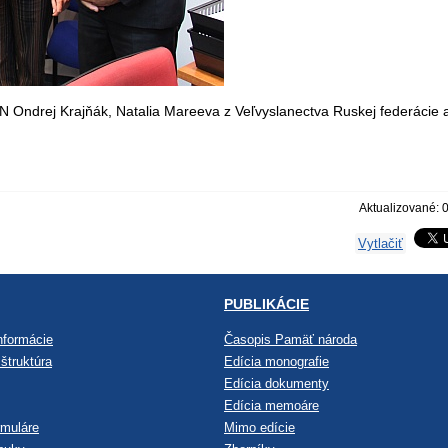
Ondrej Krajňák, Natalia Mareeva z Veľvyslanectva Ruskej federácie a
Aktualizované: 
Vytlačiť
PUBLIKÁCIE
nformácie
Časopis Pamäť národa
štruktúra
Edícia monografie
Edícia dokumenty
Edícia memoáre
rmuláre
Mimo edície