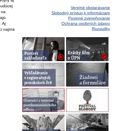
vojny aj
budúcej
Verejné obstarávanie
 na
Slobodný prístup k informáciam
rajú
Povinné zverejňovanie
 Aj
Ochrana osobných údajov
Rozsudky
ci najmä