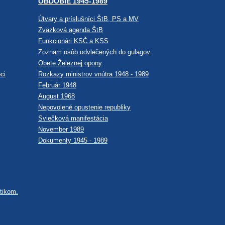
OBDOBIE 1945-1989
Útvary a príslušníci ŠtB, PS a MV
Zväzková agenda ŠtB
Funkcionári KSČ a KSS
Zoznam osôb odvlečených do gulagov
Obete Železnej opony
ci
Rozkazy ministrov vnútra 1948 - 1989
Február 1948
August 1968
Nepovolené opustenie republiky
Sviečková manifestácia
November 1989
Dokumenty 1945 - 1989
tikom.