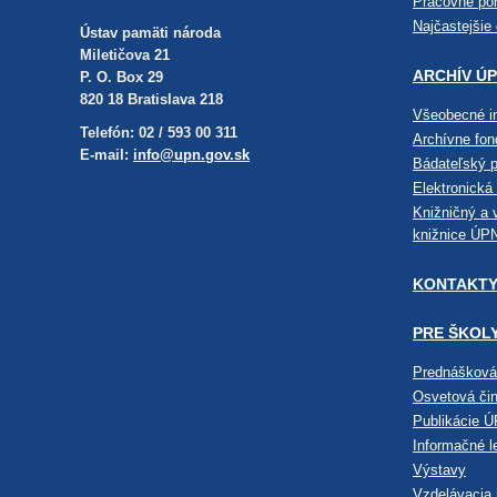
Pracovné po
Najčastejšie
Ústav pamäti národa
Miletičova 21
ARCHÍV Ú
P. O. Box 29
820 18 Bratislava 218
Všeobecné i
Telefón: 02 / 593 00 311
Archívne fo
E-mail:
info@upn.gov.sk
Bádateľský p
Elektronická
Knižničný a 
knižnice ÚP
KONTAKT
PRE ŠKOL
Prednášková 
Osvetová čin
Publikácie Ú
Informačné l
Výstavy
Vzdelávacia 