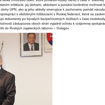
veľké množstvo obetí, ktoré priniesol Ruský národ v čase II. svetovej 
laním inštitúcie, jej úlohami, aktivitami a ponúkol konkrétne možnosti 
a úlohy ÚPN, ako aj jeho aktivity smerujúce k zachovaniu pamäti národa
 spolupráci s obdobnými inštitúciami v Ruskej federácii, ktoré sa zaobe
ravujú dokumenty po bývalých bezpečnostných zložkách v čase neslobody.
točností zástupcovia oboch strán vyjadrili ochotu k vzájomnej spoluprá
osôb do Ruských zajateckých táborov – Gulagov.