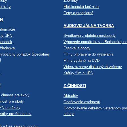
nuky
Zborníky
 otázky
Elektronická knižnica
Ceny a predplatné
PN
AUDIOVIZUÁLNA TVORBA
nformácie
ndy ÚPN
Svedkovia z obdobia neslobody
oriadok
Výpovede pamätníkov o Barbarskej no
 žiadanka
Festival slobody
výpožičný poriadok Špeciálnej
Filmy pripravené do vysielania
N
Filmy vydané na DVD
Videozáznamy diskusných večerov
Y
Krátky film o ÚPN
Y
Z ČINNOSTI
činnosť pre školy
Aktuality
nosť pre školy
Oceňovanie osobností
PN pre školy
Odovzdávanie dekrétov veteránom pro
etáky pre študentov
odboja
hra Cez železnú oponu