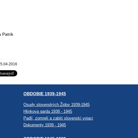
 Patrik
05.04.2016
OBDOBIE 1939-1945
Osudy slovenských Židov 1939-1945
Hlinkova garda 1938 - 1945
Padlí, zomrelí a zabití slovenskí vojaci
Dokumenty 1939 - 1945