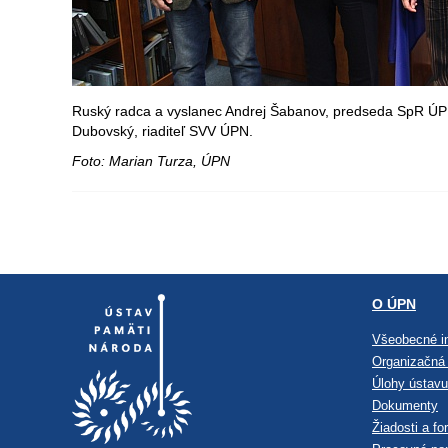
Ruský radca a vyslanec Andrej Šabanov, predseda SpR ÚPN 
Dubovský, riaditeľ SVV ÚPN.
Foto: Marian Turza, ÚPN
O ÚPN
Všeobecné i
Organizačná 
Úlohy ústavu
Dokumenty
Žiadosti a fo