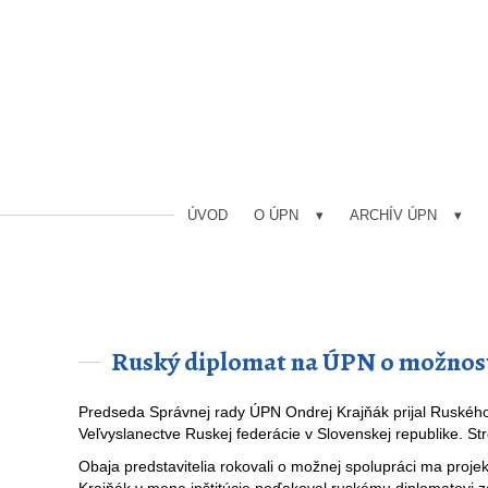
ÚVOD
O ÚPN
ARCHÍV ÚPN
Ruský diplomat na ÚPN o možnos
Predseda Správnej rady ÚPN Ondrej Krajňák prijal Ruskéh
Veľvyslanectve Ruskej federácie v Slovenskej republike. Stret
Obaja predstavitelia rokovali o možnej spolupráci ma proj