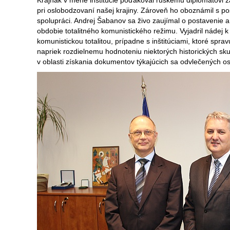
Krajňák v mene inštitúcie poďakoval ruskému diplomatovi za 
pri oslobodzovaní našej krajiny. Zároveň ho oboznámil s pos
spolupráci. Andrej Šabanov sa živo zaujímal o postavenie 
obdobie totalitného komunistického režimu. Vyjadril nádej k
komunistickou totalitou, prípadne s inštitúciami, ktoré sp
napriek rozdielnemu hodnoteniu niektorých historických sku
v oblasti získania dokumentov týkajúcich sa odvlečených 