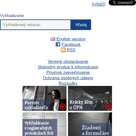
Vytlačiť
Vyhľadávanie
English version
Facebook
RSS
Verejné obstarávanie
Slobodný prístup k informáciam
Povinné zverejňovanie
Ochrana osobných údajov
Rozsudky