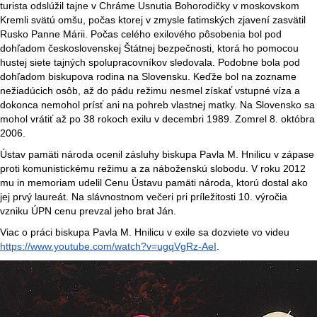
turista odslúžil tajne v Chráme Usnutia Bohorodičky v moskovskom
Kremli svätú omšu, počas ktorej v zmysle fatimských zjavení zasvätil
Rusko Panne Márii. Počas celého exilového pôsobenia bol pod
dohľadom československej Štátnej bezpečnosti, ktorá ho pomocou
hustej siete tajných spolupracovníkov sledovala. Podobne bola pod
dohľadom biskupova rodina na Slovensku. Keďže bol na zozname
nežiadúcich osôb, až do pádu režimu nesmel získať vstupné víza a
dokonca nemohol prísť ani na pohreb vlastnej matky. Na Slovensko sa
mohol vrátiť až po 38 rokoch exilu v decembri 1989. Zomrel 8. októbra
2006.
Ústav pamäti národa ocenil zásluhy biskupa Pavla M. Hnilicu v zápase
proti komunistickému režimu a za náboženskú slobodu. V roku 2012
mu in memoriam udelil Cenu Ústavu pamäti národa, ktorú dostal ako
jej prvý laureát. Na slávnostnom večeri pri príležitosti 10. výročia
vzniku ÚPN cenu prevzal jeho brat Ján.
Viac o práci biskupa Pavla M. Hnilicu v exile sa dozviete vo videu
https://www.youtube.com/watch?v=ugqVgRz-AeI
.