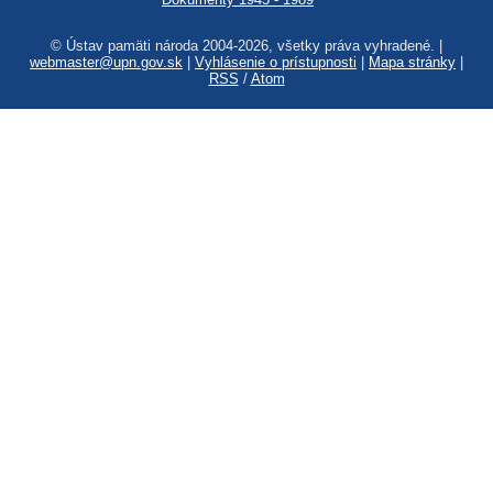
© Ústav pamäti národa 2004-2026, všetky práva vyhradené. |
webmaster@upn.gov.sk
|
Vyhlásenie o prístupnosti
|
Mapa stránky
|
RSS
/
Atom