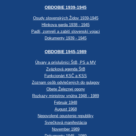
OBDOBIE 1939-1945
Osudy slovenských Židov 1939-1945
Hlinkova garda 1938 - 1945
Padlí, zomrelí a zabití slovenskí vojaci
Dokumenty 1939 - 1945
OBDOBIE 1945-1989
Útvary a príslušníci ŠtB, PS a MV
Zväzková agenda ŠtB
Funkcionári KSČ a KSS
Zoznam osôb odvlečených do gulagov
Obete Železnej opony
Rozkazy ministrov vnútra 1948 - 1989
Február 1948
August 1968
Nepovolené opustenie republiky
Sviečková manifestácia
November 1989
Dokumenty 1945 - 1989