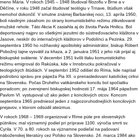
meno Mária. V rokoch 1945 – 1948 študoval filozofiu v Brne a v
Děčíne, v roku 1948 začal študovať teológiu v Trnave, štúdium však
nemohol dokončiť. V smutne známej Barbarskej noci, 13. apríla 1950,
boli násilným zásahom zo strany komunistického režimu zlikvidované
mužské rehole. Táto Akcia K zasiahla aj do života Pavla Hnilicu. Bol
deportovaný najprv so všetkými jezuitmi do sústreďovacieho kláštora v
Jasove, neskôr do internačných kláštorov v Podolínci a Pezinka. 29.
septembra 1950 ho rožňavský apoštolský administrátor, biskup Róbert
Pobožný tajne vysvätil za kňaza, a 2. januára 1951 z jeho rúk prijal aj
biskupské svätenie. V decembri 1951 kvôli tlaku komunistického
režimu emigroval do Rakúska, kde v Innsbrucku pokračoval v
teologických štúdiách. V septembri 1952 odišiel do Ríma, kde napísal
podrobnú správu pre pápeža Pia XII. o prenasledovaní katolíckej cirkvi
na Slovensku. Počas Druhého vatikánskeho koncilu bol spočiatku
poradcom; po zverejnení biskupskej hodnosti 17. mája 1964 pápežom
Pavlom VI. vystupoval už ako jeden z koncilových otcov. Koncom
septembra 1965 predniesol jeden z najpozoruhodnejších koncilových
prejavov, v ktorom odsúdil ateizmus.
V rokoch 1968 – 1969 organizoval v Ríme púte pre slovenských
pútnikov, mal významný podiel pri príprave 1100. výročia smrti sv.
Cyrila. V 70. a 80. rokoch sa významne podieľal na pašovaní
náboženskej literatúry cez Poľsko na Slovensko. 24. marca 1984 ako