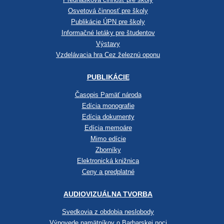
Osvetová činnosť pre školy
Publikácie ÚPN pre školy
Informačné letáky pre študentov
Výstavy
Vzdelávacia hra Cez železnú oponu
PUBLIKÁCIE
Časopis Pamäť národa
Edícia monografie
Edícia dokumenty
Edícia memoáre
Mimo edície
Zborníky
Elektronická knižnica
Ceny a predplatné
AUDIOVIZUÁLNA TVORBA
Svedkovia z obdobia neslobody
Výpovede pamätníkov o Barbarskej noci