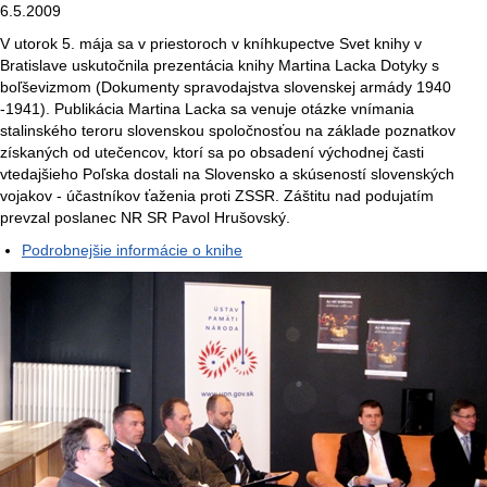
6.5.2009
V utorok 5. mája sa v priestoroch v kníhkupectve Svet knihy v
Bratislave uskutočnila prezentácia knihy Martina Lacka Dotyky s
boľševizmom (Dokumenty spravodajstva slovenskej armády 1940
-1941). Publikácia Martina Lacka sa venuje otázke vnímania
stalinského teroru slovenskou spoločnosťou na základe poznatkov
získaných od utečencov, ktorí sa po obsadení východnej časti
vtedajšieho Poľska dostali na Slovensko a skúseností slovenských
vojakov - účastníkov ťaženia proti ZSSR. Záštitu nad podujatím
prevzal poslanec NR SR Pavol Hrušovský.
Podrobnejšie informácie o knihe