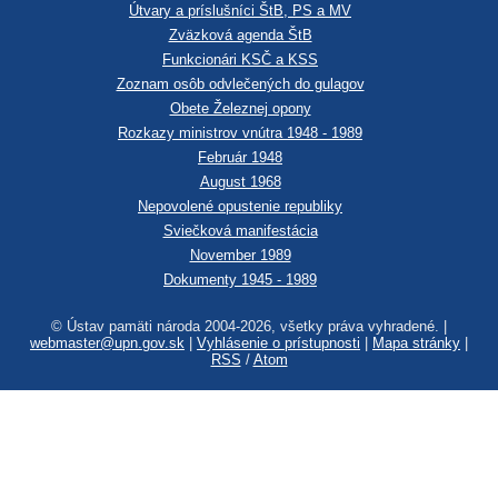
Útvary a príslušníci ŠtB, PS a MV
Zväzková agenda ŠtB
Funkcionári KSČ a KSS
Zoznam osôb odvlečených do gulagov
Obete Železnej opony
Rozkazy ministrov vnútra 1948 - 1989
Február 1948
August 1968
Nepovolené opustenie republiky
Sviečková manifestácia
November 1989
Dokumenty 1945 - 1989
© Ústav pamäti národa 2004-2026, všetky práva vyhradené. |
webmaster@upn.gov.sk
|
Vyhlásenie o prístupnosti
|
Mapa stránky
|
RSS
/
Atom