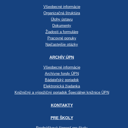
Všeobecné informácie
Organizačná štruktúra
Úlohy ústavu
Dokumenty
Žiadosti a formuláre
Pracovné ponuky
Najčastejšie otázky
ARCHÍV ÚPN
Všeobecné informácie
Archívne fondy ÚPN
Bádateľský poriadok
Elektronická žiadanka
Knižničný a výpožičný poriadok Špeciálnej knižnice ÚPN
KONTAKTY
PRE ŠKOLY
Prednášková činnosť pre školy