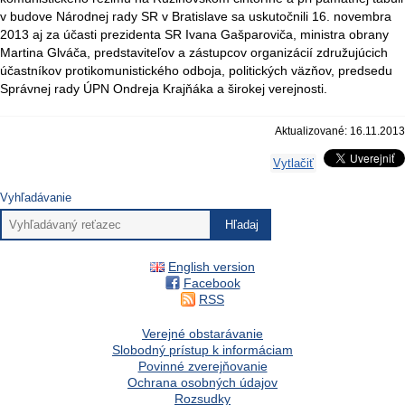
v budove Národnej rady SR v Bratislave sa uskutočnili 16. novembra
2013 aj za účasti prezidenta SR Ivana Gašparoviča, ministra obrany
Martina Glváča, predstaviteľov a zástupcov organizácií združujúcich
účastníkov protikomunistického odboja, politických väzňov, predsedu
Správnej rady ÚPN Ondreja Krajňáka a širokej verejnosti.
Aktualizované: 16.11.2013
Vytlačiť
Vyhľadávanie
English version
Facebook
RSS
Verejné obstarávanie
Slobodný prístup k informáciam
Povinné zverejňovanie
Ochrana osobných údajov
Rozsudky