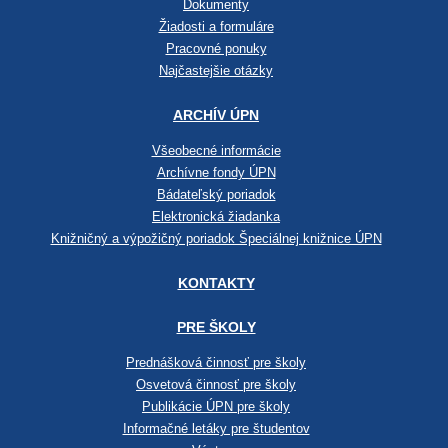
Dokumenty
Žiadosti a formuláre
Pracovné ponuky
Najčastejšie otázky
ARCHÍV ÚPN
Všeobecné informácie
Archívne fondy ÚPN
Bádateľský poriadok
Elektronická žiadanka
Knižničný a výpožičný poriadok Špeciálnej knižnice ÚPN
KONTAKTY
PRE ŠKOLY
Prednášková činnosť pre školy
Osvetová činnosť pre školy
Publikácie ÚPN pre školy
Informačné letáky pre študentov