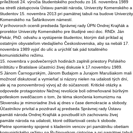
príležitosti 24. výročia študentského pochodu zo 16. novembra 1989
sa stretli zástupcovia Ústavu pamäti národa, Univerzity Komenského a
študentov 15. novembra 2013 pri pamätnej tabuli na budove Univerzity
Komenského na Šafárikovom námestí.
V príhovoroch ocenili predseda Správnej rady ÚPN Ondrej Krajňák a
prorektor Univerzity Komenského pre študijné veci doc. RNDr. Ján
Pekár, PhD. odvahu a vystúpenie študentov, ktorým dali príklad aj
ostatným obyvateľom vtedajšieho Československa, aby sa nebáli 17.
novembra 1989 vyjsť do ulíc a urýchliť tak pád totalitného
komunistického režimu.
15. novembra v podvečerných hodinách zaplnili priestory Poľského
inštitútu v Bratislave účastníci živej diskusie k 17.novembru 1989.
S Jánom Čarnogurským, Jánom Budajom a Jurajom Marušiakom mali
možnosť diskutovať a vymieňať si názory nielen na udalosti tých dní,
ale aj na ponovembrový vývoj až do súčasnosti. Kritické otázky a
odpovede protagonistov Nežnej revolúcie boli odmeňované búrlivým
potleskom svedčiacom o tom, že téma skončenia komunizmu na
Slovensku je mimoriadne živá aj dnes v čase demokracie a slobody.
Účastníkov privítal a pozdravil aj predseda Správnej rady Ústavu
pamäti národa Ondrej Krajňák a povzbudil ich zachovaniu živej
pamäte národa na udalosti, ktoré odštartovali cestu k slobode.
Pietne spomienky spojené s kladením vencov pri pamätníku obetiam
komunistického režimu na Ružinovskom cintoríne a pri pamätnej tabuli