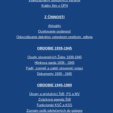
Videozáznamy diskusných večerov
Krátky film o ÚPN
Z ČINNOSTI
Aktuality
Oceňovanie osobností
Odovzdávanie dekrétov veteránom protikom. odboja
OBDOBIE 1939-1945
Osudy slovenských Židov 1939-1945
Hlinkova garda 1938 - 1945
Padlí, zomrelí a zabití slovenskí vojaci
Dokumenty 1939 - 1945
OBDOBIE 1945-1989
Útvary a príslušníci ŠtB, PS a MV
Zväzková agenda ŠtB
Funkcionári KSČ a KSS
Zoznam osôb odvlečených do gulagov