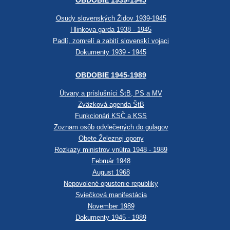
OBDOBIE 1939-1945
Osudy slovenských Židov 1939-1945
Hlinkova garda 1938 - 1945
Padlí, zomrelí a zabití slovenskí vojaci
Dokumenty 1939 - 1945
OBDOBIE 1945-1989
Útvary a príslušníci ŠtB, PS a MV
Zväzková agenda ŠtB
Funkcionári KSČ a KSS
Zoznam osôb odvlečených do gulagov
Obete Železnej opony
Rozkazy ministrov vnútra 1948 - 1989
Február 1948
August 1968
Nepovolené opustenie republiky
Sviečková manifestácia
November 1989
Dokumenty 1945 - 1989