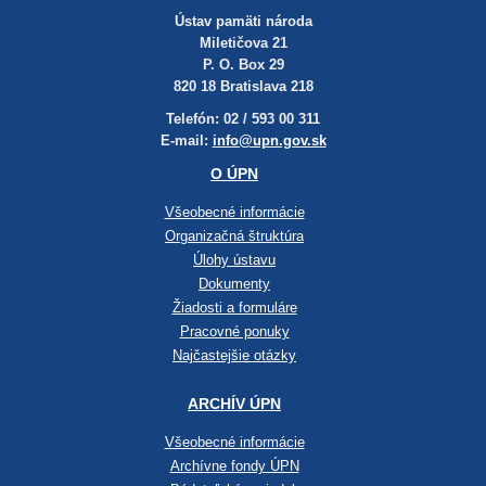
Ústav pamäti národa
Miletičova 21
P. O. Box 29
820 18 Bratislava 218
Telefón: 02 / 593 00 311
E-mail:
info@upn.gov.sk
O ÚPN
Všeobecné informácie
Organizačná štruktúra
Úlohy ústavu
Dokumenty
Žiadosti a formuláre
Pracovné ponuky
Najčastejšie otázky
ARCHÍV ÚPN
Všeobecné informácie
Archívne fondy ÚPN