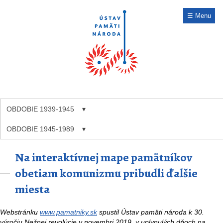
☰ Menu
OBDOBIE 1939-1945
OBDOBIE 1945-1989
Na interaktívnej mape pamätníkov
obetiam komunizmu pribudli ďalšie
miesta
Webstránku
www.pamatniky.sk
spustil Ústav pamäti národa k 30.
výročiu Nežnej revolúcie v novembri 2019, v uplynulých dňoch na