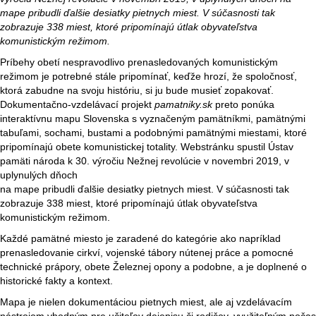
mape pribudli ďalšie desiatky pietnych miest. V súčasnosti tak
zobrazuje 338 miest, ktoré pripomínajú útlak obyvateľstva
komunistickým režimom.
Príbehy obetí nespravodlivo prenasledovaných komunistickým
režimom je potrebné stále pripomínať, keďže hrozí, že spoločnosť,
ktorá zabudne na svoju históriu, si ju bude musieť zopakovať.
Dokumentačno-vzdelávací projekt
pamatniky.sk
preto ponúka
interaktívnu mapu Slovenska s vyznačeným pamätníkmi, pamätnými
tabuľami, sochami, bustami a podobnými pamätnými miestami, ktoré
pripomínajú obete komunistickej totality. Webstránku spustil Ústav
pamäti národa k 30. výročiu Nežnej revolúcie v novembri 2019, v
uplynulých dňoch
na mape pribudli ďalšie desiatky pietnych miest. V súčasnosti tak
zobrazuje 338 miest, ktoré pripomínajú útlak obyvateľstva
komunistickým režimom.
Každé pamätné miesto je zaradené do kategórie ako napríklad
prenasledovanie cirkví, vojenské tábory nútenej práce a pomocné
technické prápory, obete Železnej opony a podobne, a je doplnené o
historické fakty a kontext.
Mapa je nielen dokumentáciou pietnych miest, ale aj vzdelávacím