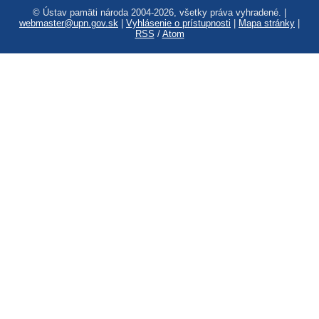
© Ústav pamäti národa 2004-2026, všetky práva vyhradené. |
webmaster@upn.gov.sk
|
Vyhlásenie o prístupnosti
|
Mapa stránky
|
RSS
/
Atom