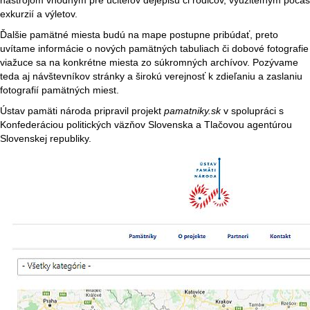
nástrojom vhodným pre učiteľov dejepisu či rodičov, využiteľným počas
exkurzií a výletov.
Ďalšie pamätné miesta budú na mape postupne pribúdať, preto
uvítame informácie o nových pamätných tabuliach či dobové fotografie
viažuce sa na konkrétne miesta zo súkromných archívov. Pozývame
teda aj návštevníkov stránky a širokú verejnosť k zdieľaniu a zaslaniu
fotografií pamätných miest.
Ústav pamäti národa pripravil projekt
pamatniky.sk
v spolupráci s
Konfederáciou politických väzňov Slovenska a Tlačovou agentúrou
Slovenskej republiky.