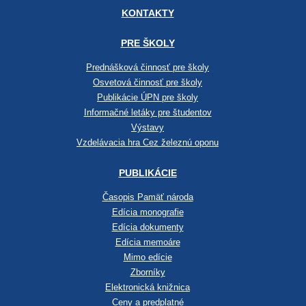
KONTAKTY
PRE ŠKOLY
Prednášková činnosť pre školy
Osvetová činnosť pre školy
Publikácie ÚPN pre školy
Informačné letáky pre študentov
Výstavy
Vzdelávacia hra Cez železnú oponu
PUBLIKÁCIE
Časopis Pamäť národa
Edícia monografie
Edícia dokumenty
Edícia memoáre
Mimo edície
Zborníky
Elektronická knižnica
Ceny a predplatné