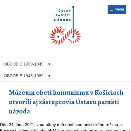
☰ Menu
OBDOBIE 1939-1945
OBDOBIE 1945-1989
Múzeum obetí komunizmu v Košiciach
otvorili aj zástupcovia Ústavu pamäti
národa
Dňa 24. júna 2021, v pamätný deň obetí komunistického režimu, v
Košiciach slávnostne otvorili Múzeum obetí komunizmu, prvé múzeum