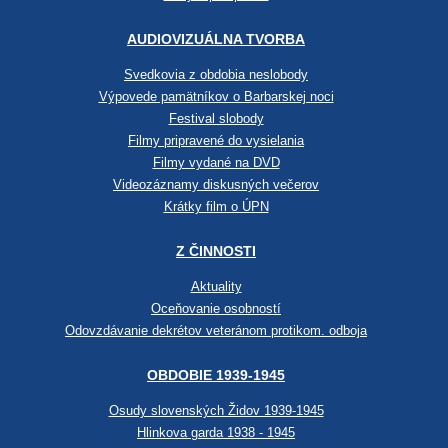
AUDIOVIZUÁLNA TVORBA
Svedkovia z obdobia neslobody
Výpovede pamätníkov o Barbarskej noci
Festival slobody
Filmy pripravené do vysielania
Filmy vydané na DVD
Videozáznamy diskusných večerov
Krátky film o ÚPN
Z ČINNOSTI
Aktuality
Oceňovanie osobností
Odovzdávanie dekrétov veteránom protikom. odboja
OBDOBIE 1939-1945
Osudy slovenských Židov 1939-1945
Hlinkova garda 1938 - 1945