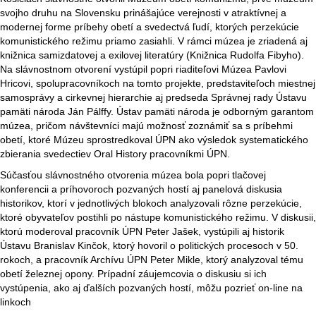
svojho druhu na Slovensku prinášajúce verejnosti v atraktívnej a
modernej forme príbehy obetí a svedectvá ľudí, ktorých perzekúcie
komunistického režimu priamo zasiahli. V rámci múzea je zriadená aj
knižnica samizdatovej a exilovej literatúry (Knižnica Rudolfa Fibyho).
Na slávnostnom otvorení vystúpil popri riaditeľovi Múzea Pavlovi
Hricovi, spolupracovníkoch na tomto projekte, predstaviteľoch miestnej
samosprávy a cirkevnej hierarchie aj predseda Správnej rady Ústavu
pamäti národa Ján Pálffy. Ústav pamäti národa je odborným garantom
múzea, pričom návštevníci majú možnosť zoznámiť sa s príbehmi
obetí, ktoré Múzeu sprostredkoval ÚPN ako výsledok systematického
zbierania svedectiev Oral History pracovníkmi ÚPN.
Súčasťou slávnostného otvorenia múzea bola popri tlačovej
konferencii a príhovoroch pozvaných hostí aj panelová diskusia
historikov, ktorí v jednotlivých blokoch analyzovali rôzne perzekúcie,
ktoré obyvateľov postihli po nástupe komunistického režimu. V diskusii,
ktorú moderoval pracovník ÚPN Peter Jašek, vystúpili aj historik
Ústavu Branislav Kinčok, ktorý hovoril o politických procesoch v 50.
rokoch, a pracovník Archívu ÚPN Peter Mikle, ktorý analyzoval tému
obetí železnej opony. Prípadní záujemcovia o diskusiu si ich
vystúpenia, ako aj ďalších pozvaných hostí, môžu pozrieť on-line na
linkoch