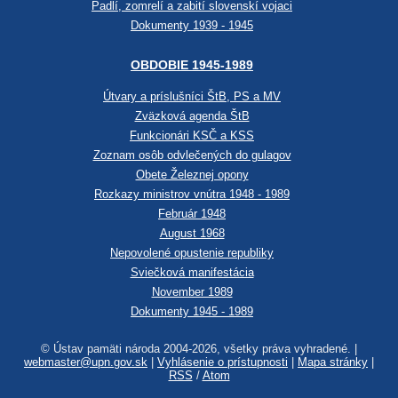
Padlí, zomrelí a zabití slovenskí vojaci
Dokumenty 1939 - 1945
OBDOBIE 1945-1989
Útvary a príslušníci ŠtB, PS a MV
Zväzková agenda ŠtB
Funkcionári KSČ a KSS
Zoznam osôb odvlečených do gulagov
Obete Železnej opony
Rozkazy ministrov vnútra 1948 - 1989
Február 1948
August 1968
Nepovolené opustenie republiky
Sviečková manifestácia
November 1989
Dokumenty 1945 - 1989
© Ústav pamäti národa 2004-2026, všetky práva vyhradené. |
webmaster@upn.gov.sk
|
Vyhlásenie o prístupnosti
|
Mapa stránky
|
RSS
/
Atom