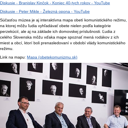
Diskusie - Branislav Kinčok - Koniec 40-tych rokov - YouTube
Diskusie - Peter Mikle - Železná opona - YouTube
Súčasťou múzea je aj interaktívna mapa obetí komunistického režimu,
na ktorej môžu ľudia vyhľadávať obete nielen podľa kategórie
perzekúcií, ale aj na základe ich domovskej príslušnosti. Ľudia z
celého Slovenska môžu vďaka mape spoznať mená rodákov z ich
miest a obcí, ktorí boli prenasledovaní v období vlády komunistického
režimu.
Link na mapu:
Mapa (obetekomunizmu.sk)