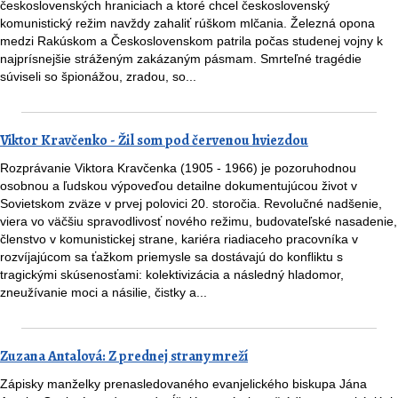
československých hraniciach a ktoré chcel československý
komunistický režim navždy zahaliť rúškom mlčania. Železná opona
medzi Rakúskom a Československom patrila počas studenej vojny k
najprísnejšie stráženým zakázaným pásmam. Smrteľné tragédie
súviseli so špionážou, zradou, so...
Viktor Kravčenko - Žil som pod červenou hviezdou
Rozprávanie Viktora Kravčenka (1905 - 1966) je pozoruhodnou
osobnou a ľudskou výpoveďou detailne dokumentujúcou život v
Sovietskom zväze v prvej polovici 20. storočia. Revolučné nadšenie,
viera vo väčšiu spravodlivosť nového režimu, budovateľské nasadenie,
členstvo v komunistickej strane, kariéra riadiaceho pracovníka v
rozvíjajúcom sa ťažkom priemysle sa dostávajú do konfliktu s
tragickými skúsenosťami: kolektivizácia a následný hladomor,
zneužívanie moci a násilie, čistky a...
Zuzana Antalová: Z prednej strany mreží
Zápisky manželky prenasledovaného evanjelického biskupa Jána