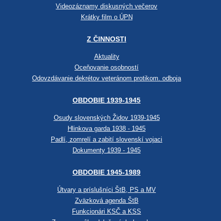
Videozáznamy diskusných večerov
Krátky film o ÚPN
Z ČINNOSTI
Aktuality
Oceňovanie osobností
Odovzdávanie dekrétov veteránom protikom. odboja
OBDOBIE 1939-1945
Osudy slovenských Židov 1939-1945
Hlinkova garda 1938 - 1945
Padlí, zomrelí a zabití slovenskí vojaci
Dokumenty 1939 - 1945
OBDOBIE 1945-1989
Útvary a príslušníci ŠtB, PS a MV
Zväzková agenda ŠtB
Funkcionári KSČ a KSS