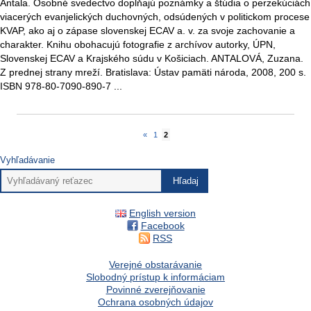
Antala. Osobné svedectvo dopĺňajú poznámky a štúdia o perzekúciách
viacerých evanjelických duchovných, odsúdených v politickom procese
KVAP, ako aj o zápase slovenskej ECAV a. v. za svoje zachovanie a
charakter. Knihu obohacujú fotografie z archívov autorky, ÚPN,
Slovenskej ECAV a Krajského súdu v Košiciach. ANTALOVÁ, Zuzana.
Z prednej strany mreží. Bratislava: Ústav pamäti národa, 2008, 200 s.
ISBN 978-80-7090-890-7 ...
«
1
2
Vyhľadávanie
English version
Facebook
RSS
Verejné obstarávanie
Slobodný prístup k informáciam
Povinné zverejňovanie
Ochrana osobných údajov