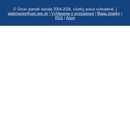
© Ústav pamäti národa 2004-2026, všetky práva vyhradené. |
webmaster@upn.gov.sk
|
Vyhlásenie o prístupnosti
|
Mapa stránky
|
RSS
/
Atom