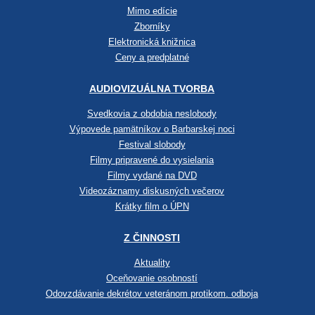
Mimo edície
Zborníky
Elektronická knižnica
Ceny a predplatné
AUDIOVIZUÁLNA TVORBA
Svedkovia z obdobia neslobody
Výpovede pamätníkov o Barbarskej noci
Festival slobody
Filmy pripravené do vysielania
Filmy vydané na DVD
Videozáznamy diskusných večerov
Krátky film o ÚPN
Z ČINNOSTI
Aktuality
Oceňovanie osobností
Odovzdávanie dekrétov veteránom protikom. odboja