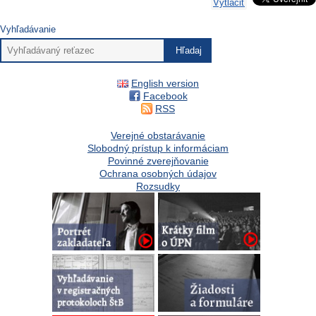
Vytlačiť
Vyhľadávanie
English version
Facebook
RSS
Verejné obstarávanie
Slobodný prístup k informáciam
Povinné zverejňovanie
Ochrana osobných údajov
Rozsudky