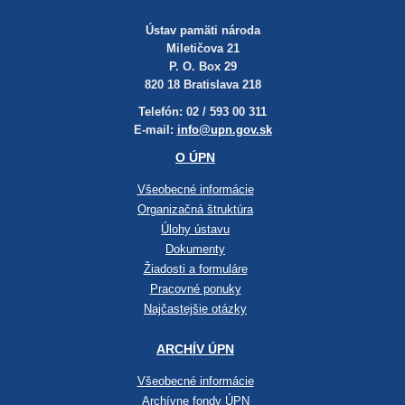
Ústav pamäti národa
Miletičova 21
P. O. Box 29
820 18 Bratislava 218
Telefón: 02 / 593 00 311
E-mail:
info@upn.gov.sk
O ÚPN
Všeobecné informácie
Organizačná štruktúra
Úlohy ústavu
Dokumenty
Žiadosti a formuláre
Pracovné ponuky
Najčastejšie otázky
ARCHÍV ÚPN
Všeobecné informácie
Archívne fondy ÚPN