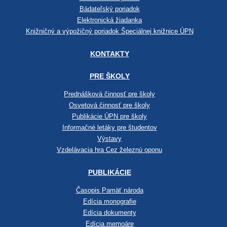
Bádateľský poriadok
Elektronická žiadanka
Knižničný a výpožičný poriadok Špeciálnej knižnice ÚPN
KONTAKTY
PRE ŠKOLY
Prednášková činnosť pre školy
Osvetová činnosť pre školy
Publikácie ÚPN pre školy
Informačné letáky pre študentov
Výstavy
Vzdelávacia hra Cez železnú oponu
PUBLIKÁCIE
Časopis Pamäť národa
Edícia monografie
Edícia dokumenty
Edícia memoáre