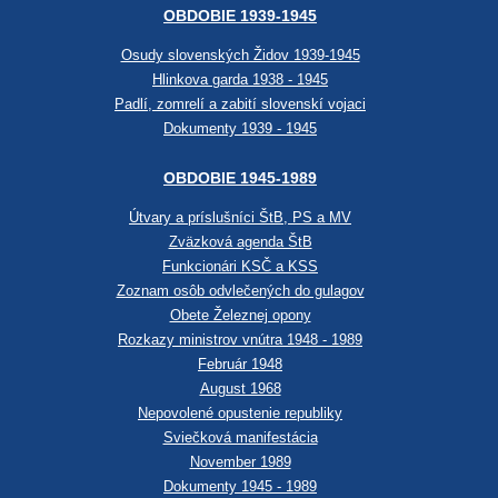
OBDOBIE 1939-1945
Osudy slovenských Židov 1939-1945
Hlinkova garda 1938 - 1945
Padlí, zomrelí a zabití slovenskí vojaci
Dokumenty 1939 - 1945
OBDOBIE 1945-1989
Útvary a príslušníci ŠtB, PS a MV
Zväzková agenda ŠtB
Funkcionári KSČ a KSS
Zoznam osôb odvlečených do gulagov
Obete Železnej opony
Rozkazy ministrov vnútra 1948 - 1989
Február 1948
August 1968
Nepovolené opustenie republiky
Sviečková manifestácia
November 1989
Dokumenty 1945 - 1989