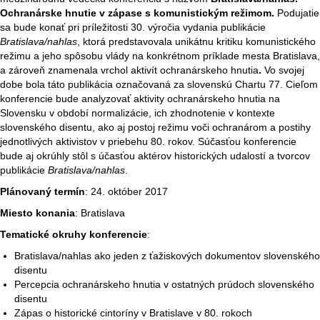
Ochranárske hnutie v zápase s komunistickým režimom.
Podujatie
sa bude konať pri príležitosti 30. výročia vydania publikácie
Bratislava/nahlas
,
ktorá predstavovala unikátnu kritiku komunistického
režimu a jeho spôsobu vlády na konkrétnom príklade mesta Bratislava,
a zároveň znamenala vrchol aktivít ochranárskeho hnutia
.
Vo svojej
dobe bola táto publikácia označovaná za slovenskú Chartu 77.
Cieľom
konferencie bude analyzovať aktivity ochranárskeho hnutia na
Slovensku v období normalizácie, ich zhodnotenie v kontexte
slovenského disentu, ako aj postoj režimu voči ochranárom a postihy
jednotlivých aktivistov v priebehu 80. rokov. Súčasťou konferencie
bude aj okrúhly stôl s účasťou aktérov historických udalostí a tvorcov
publikácie
Bratislava/nahlas
.
Plánovaný termín
: 24. október 2017
Miesto konania
: Bratislava
Tematické okruhy konferencie
:
Bratislava/nahlas ako jeden z ťažiskových dokumentov slovenského
disentu
Percepcia ochranárskeho hnutia v ostatných prúdoch slovenského
disentu
Zápas o historické cintoríny v Bratislave v 80. rokoch