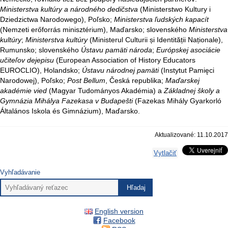
Ministerstva kultúry a národného dedičstva
(Ministerstwo Kultury i
Dziedzictwa Narodowego), Poľsko;
Ministerstva ľudských kapacít
(Nemzeti erőforrás minisztérium), Maďarsko; slovenského
Ministerstva
kultúry
;
Ministerstva kultúry
(Ministerul Culturii și Identității Naționale),
Rumunsko; slovenského
Ústavu pamäti národa
;
Európskej asociácie
učiteľov dejepisu
(European Association of History Educators
EUROCLIO), Holandsko;
Ústavu národnej pamäti
(Instytut Pamięci
Narodowej), Poľsko;
Post Bellum
, Česká republika;
Maďarskej
akadémie vied
(Magyar Tudományos Akadémia) a
Základnej
školy a
Gymnázia Mihálya Fazekasa v Budapešti
(Fazekas Mihály Gyarkorló
Általános Iskola és Gimnázium), Maďarsko.
Aktualizované: 11.10.2017
Vytlačiť
Vyhľadávanie
English version
Facebook