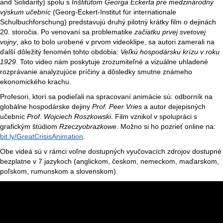
and Solidarity) spolu s
Inštitútom Georga Eckerta pre medzinárodný
výskum učebníc
(Georg-Eckert-Institut für internationale
Schulbuchforschung) predstavujú druhý pilotný krátky film o dejinách
20. storočia. Po venovaní sa problematike
začiatku prvej svetovej
vojny
, ako to bolo urobené v prvom videoklipe, sa autori zamerali na
ďalší dôležitý fenomén tohto obdobia:
Veľkú hospodársku krízu
v roku
1929
. Toto video nám poskytuje zrozumiteľné a vizuálne uhladené
rozprávanie analyzujúce príčiny a dôsledky smutne známeho
ekonomického krachu.
Profesori, ktorí sa podieľali na spracovaní animácie sú: odborník na
globálne hospodárske dejiny
Prof. Peer Vries
a autor dejepisných
učebníc
Prof. Wojciech Roszkowski
. Film vznikol v spolupráci s
grafickým štúdiom
Rzeczyobrazkowe
. Možno si ho pozrieť online na:
bit.ly/GreatCrisisAnimation
.
Obe videá sú v rámci voľne dostupných vyučovacích zdrojov dostupné
bezplatne v 7 jazykoch (anglickom, českom, nemeckom, maďarskom,
poľskom, rumunskom a slovenskom).