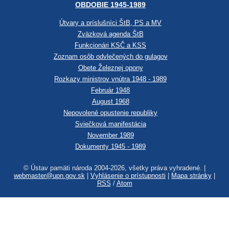
OBDOBIE 1945-1989
Útvary a príslušníci ŠtB, PS a MV
Zväzková agenda ŠtB
Funkcionári KSČ a KSS
Zoznam osôb odvlečených do gulagov
Obete Železnej opony
Rozkazy ministrov vnútra 1948 - 1989
Február 1948
August 1968
Nepovolené opustenie republiky
Sviečková manifestácia
November 1989
Dokumenty 1945 - 1989
© Ústav pamäti národa 2004-2026, všetky práva vyhradené. |
webmaster@upn.gov.sk
|
Vyhlásenie o prístupnosti
|
Mapa stránky
|
RSS
/
Atom