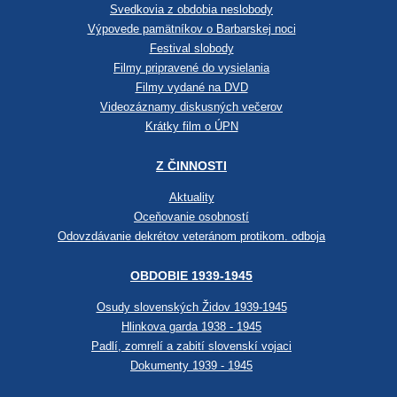
Svedkovia z obdobia neslobody
Výpovede pamätníkov o Barbarskej noci
Festival slobody
Filmy pripravené do vysielania
Filmy vydané na DVD
Videozáznamy diskusných večerov
Krátky film o ÚPN
Z ČINNOSTI
Aktuality
Oceňovanie osobností
Odovzdávanie dekrétov veteránom protikom. odboja
OBDOBIE 1939-1945
Osudy slovenských Židov 1939-1945
Hlinkova garda 1938 - 1945
Padlí, zomrelí a zabití slovenskí vojaci
Dokumenty 1939 - 1945