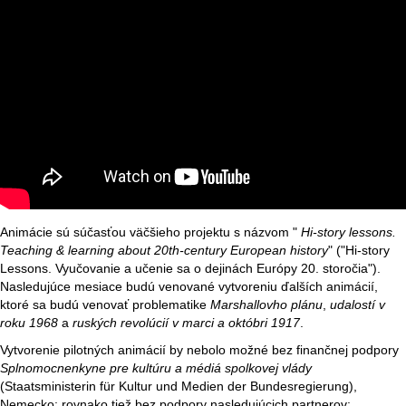
Animácie sú súčasťou väčšieho projektu s názvom "
Hi-story lessons.
Teaching & learning about 20th-century European history
" ("Hi-story
Lessons. Vyučovanie a učenie sa o dejinách Európy 20. storočia").
Nasledujúce mesiace budú venované vytvoreniu ďalších animácií,
ktoré sa budú venovať problematike
Marshallovho plánu
,
udalostí v
roku 1968
a
ruských revolúcií v marci a októbri 1917
.
Vytvorenie pilotných animácií by nebolo možné bez finančnej podpory
Splnomocnenkyne pre kultúru a médiá spolkovej vlády
(Staatsministerin für Kultur und Medien der Bundesregierung),
Nemecko; rovnako tiež bez podpory nasledujúcich partnerov: