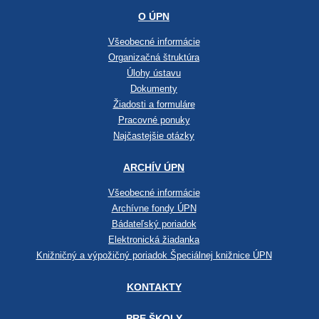
O ÚPN
Všeobecné informácie
Organizačná štruktúra
Úlohy ústavu
Dokumenty
Žiadosti a formuláre
Pracovné ponuky
Najčastejšie otázky
ARCHÍV ÚPN
Všeobecné informácie
Archívne fondy ÚPN
Bádateľský poriadok
Elektronická žiadanka
Knižničný a výpožičný poriadok Špeciálnej knižnice ÚPN
KONTAKTY
PRE ŠKOLY