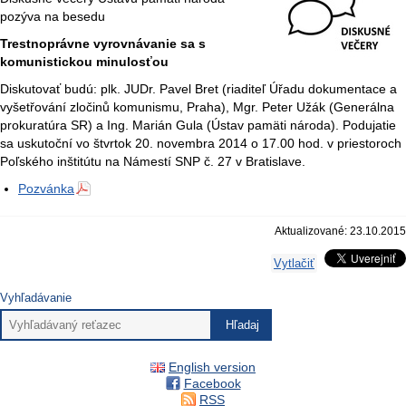
pozýva na besedu
Trestnoprávne vyrovnávanie sa s
komunistickou minulosťou
Diskutovať budú: plk. JUDr. Pavel Bret (riaditeľ Úřadu dokumentace a
vyšetřování zločinů komunismu, Praha), Mgr. Peter Užák (Generálna
prokuratúra SR) a Ing. Marián Gula (Ústav pamäti národa). Podujatie
sa uskutoční vo štvrtok 20. novembra 2014 o 17.00 hod. v priestoroch
Poľského inštitútu na Námestí SNP č. 27 v Bratislave.
Pozvánka
Aktualizované: 23.10.2015
Vytlačiť
Vyhľadávanie
English version
Facebook
RSS