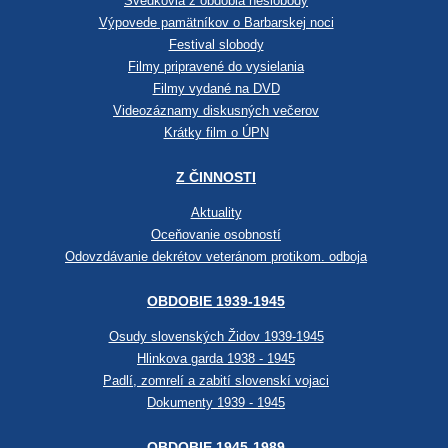
Svedkovia z obdobia neslobody
Výpovede pamätníkov o Barbarskej noci
Festival slobody
Filmy pripravené do vysielania
Filmy vydané na DVD
Videozáznamy diskusných večerov
Krátky film o ÚPN
Z ČINNOSTI
Aktuality
Oceňovanie osobností
Odovzdávanie dekrétov veteránom protikom. odboja
OBDOBIE 1939-1945
Osudy slovenských Židov 1939-1945
Hlinkova garda 1938 - 1945
Padlí, zomrelí a zabití slovenskí vojaci
Dokumenty 1939 - 1945
OBDOBIE 1945-1989