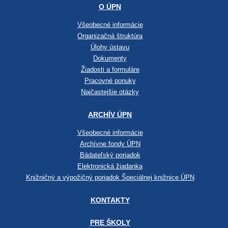
O ÚPN
Všeobecné informácie
Organizačná štruktúra
Úlohy ústavu
Dokumenty
Žiadosti a formuláre
Pracovné ponuky
Najčastejšie otázky
ARCHÍV ÚPN
Všeobecné informácie
Archívne fondy ÚPN
Bádateľský poriadok
Elektronická žiadanka
Knižničný a výpožičný poriadok Špeciálnej knižnice ÚPN
KONTAKTY
PRE ŠKOLY