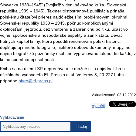
Słowacka 1939–1945” (Dvojkríž v tieni hákového kríža. Slovenská
republika 1939 – 1945). Takmer tristostranová publikácia prináša
poľskému čitateľovi prierez najdôležitejšími problémovými okruhmi
Slovenskej republiky 1939 – 1945, počnúc komplikovanými
okolnosťami jej zrodu, cez vnútornú a zahraničnú politiku, účasť vo
vojne, spoločenské a hospodárske aspekty a zánik štátu. Deväť
hutných kapitol knihy, ktorú posúdili renomovaní poľskí historici,
dopĺňajú aj mnohé fotografie, niektoré dobové dokumenty, mapy, no
najmä biografické poznámky osobitne vypracované takmer ku každej v
knihe spomínanej osobnosti.
Kniha sa na území SR nepredáva a je možné si ju objednať iba u
oficiálneho vydavateľa EL-Press s.c. ul. Vetterów 3, 20-227 Lublin
prípadne
biuro@el-press.pl
.
Aktualizované: 03.12.2012
Vytlačiť
Vyhľadávanie