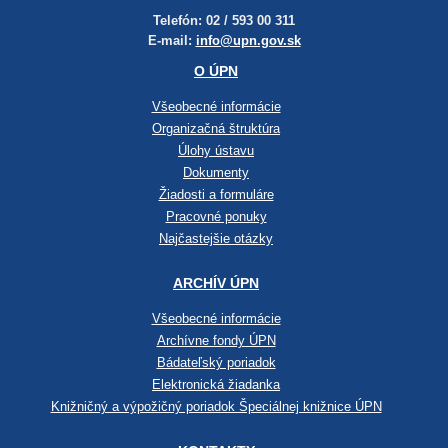
Telefón: 02 / 593 00 311
E-mail:
info@upn.gov.sk
O ÚPN
Všeobecné informácie
Organizačná štruktúra
Úlohy ústavu
Dokumenty
Žiadosti a formuláre
Pracovné ponuky
Najčastejšie otázky
ARCHÍV ÚPN
Všeobecné informácie
Archívne fondy ÚPN
Bádateľský poriadok
Elektronická žiadanka
Knižničný a výpožičný poriadok Špeciálnej knižnice ÚPN