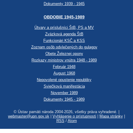
Dokumenty 1939 - 1945
OBDOBIE 1945-1989
Útvary a príslušníci ŠtB, PS a MV
Zväzková agenda ŠtB
Funkcionári KSČ a KSS
Zoznam osôb odvlečených do gulagov
Obete Železnej opony
Rozkazy ministrov vnútra 1948 - 1989
Február 1948
August 1968
Nepovolené opustenie republiky
Sviečková manifestácia
November 1989
Dokumenty 1945 - 1989
© Ústav pamäti národa 2004-2026, všetky práva vyhradené. |
webmaster@upn.gov.sk
|
Vyhlásenie o prístupnosti
|
Mapa stránky
|
RSS
/
Atom