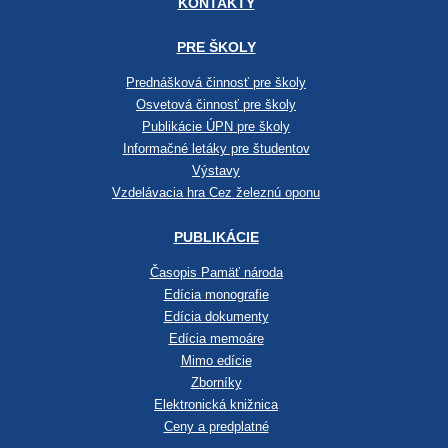
KONTAKTY
PRE ŠKOLY
Prednášková činnosť pre školy
Osvetová činnosť pre školy
Publikácie ÚPN pre školy
Informačné letáky pre študentov
Výstavy
Vzdelávacia hra Cez železnú oponu
PUBLIKÁCIE
Časopis Pamäť národa
Edícia monografie
Edícia dokumenty
Edícia memoáre
Mimo edície
Zborníky
Elektronická knižnica
Ceny a predplatné