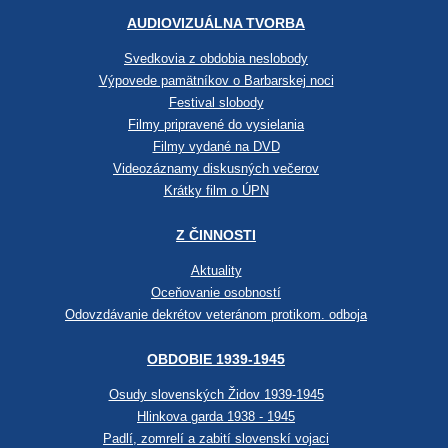
AUDIOVIZUÁLNA TVORBA
Svedkovia z obdobia neslobody
Výpovede pamätníkov o Barbarskej noci
Festival slobody
Filmy pripravené do vysielania
Filmy vydané na DVD
Videozáznamy diskusných večerov
Krátky film o ÚPN
Z ČINNOSTI
Aktuality
Oceňovanie osobností
Odovzdávanie dekrétov veteránom protikom. odboja
OBDOBIE 1939-1945
Osudy slovenských Židov 1939-1945
Hlinkova garda 1938 - 1945
Padlí, zomrelí a zabití slovenskí vojaci