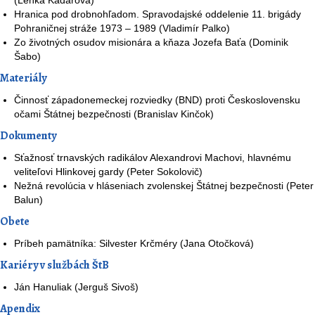
(Lenka Kádarová)
Hranica pod drobnohľadom. Spravodajské oddelenie 11. brigády
Pohraničnej stráže 1973 – 1989 (Vladimír Palko)
Zo životných osudov misionára a kňaza Jozefa Baťa (Dominik
Šabo)
Materiály
Činnosť západonemeckej rozviedky (BND) proti Československu
očami Štátnej bezpečnosti (Branislav Kinčok)
Dokumenty
Sťažnosť trnavských radikálov Alexandrovi Machovi, hlavnému
veliteľovi Hlinkovej gardy (Peter Sokolovič)
Nežná revolúcia v hláseniach zvolenskej Štátnej bezpečnosti (Peter
Balun)
Obete
Príbeh pamätníka: Silvester Krčméry (Jana Otočková)
Kariéry v službách ŠtB
Ján Hanuliak (Jerguš Sivoš)
Apendix