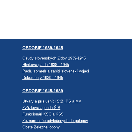
OBDOBIE 1939-1945
Osudy slovenských Židov 1939-1945
Hlinkova garda 1938 - 1945
Padlí, zomrelí a zabití slovenskí vojaci
Dokumenty 1939 - 1945
OBDOBIE 1945-1989
Útvary a príslušníci ŠtB, PS a MV
Zväzková agenda ŠtB
Funkcionári KSČ a KSS
Zoznam osôb odvlečených do gulagov
Obete Železnej opony