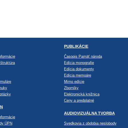
PUBLIKÁCIE
nformácie
Časopis Pamäť národa
štruktúra
Edícia monografie
Edícia dokumenty
Edícia memoáre
rmuláre
Mimo edície
nuky
Zborníky
 otázky
Elektronická knižnica
Ceny a predplatné
PN
AUDIOVIZUÁLNA TVORBA
nformácie
ndy ÚPN
Svedkovia z obdobia neslobody