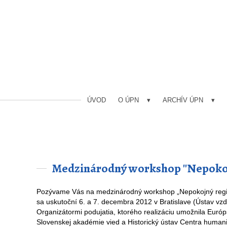
ÚVOD
O ÚPN
ARCHÍV ÚPN
Medzinárodný workshop ''Nepokoj
Pozývame Vás na medzinárodný workshop „Nepokojný región“
sa uskutoční 6. a 7. decembra 2012 v Bratislave (Ústav vzd
Organizátormi podujatia, ktorého realizáciu umožnila Európ
Slovenskej akadémie vied a Historický ústav Centra huma