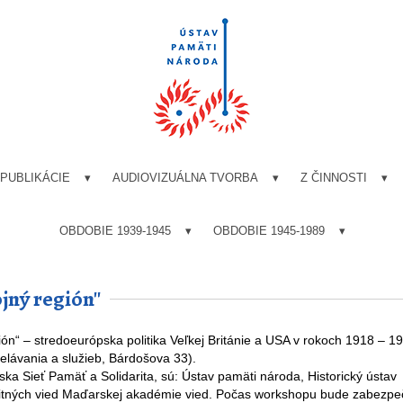
PUBLIKÁCIE
AUDIOVIZUÁLNA TVORBA
Z ČINNOSTI
OBDOBIE 1939-1945
OBDOBIE 1945-1989
ný región''
 – stredoeurópska politika Veľkej Británie a USA v rokoch 1918 – 19
elávania a služieb, Bárdošova 33).
ska Sieť Pamäť a Solidarita, sú: Ústav pamäti národa, Historický ústav
nitných vied Maďarskej akadémie vied. Počas workshopu bude zabezp