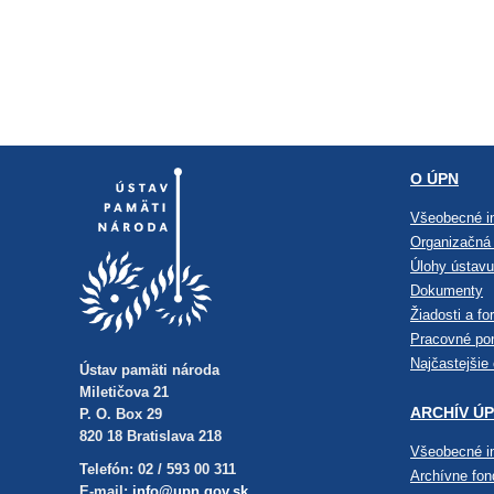
O ÚPN
Všeobecné i
Organizačná 
Úlohy ústavu
Dokumenty
Žiadosti a fo
Pracovné po
Najčastejšie
Ústav pamäti národa
Miletičova 21
ARCHÍV Ú
P. O. Box 29
820 18 Bratislava 218
Všeobecné i
Telefón: 02 / 593 00 311
Archívne fo
E-mail:
info@upn.gov.sk