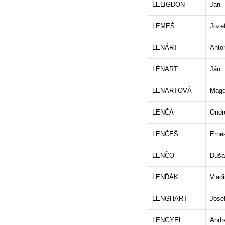
LELIGDON
Ján
LEMEŠ
Joze
LENÁRT
Anto
LÉNART
Ján
LENARTOVÁ
Mag
LENČA
Ondr
LENČEŠ
Erne
LENČO
Duša
LENĎÁK
Vladi
LENGHART
Jose
LENGYEL
Andr