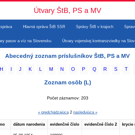
Útvary ŠtB, PS a MV
 správa
Hlavná správa ŠtB SSR
Správy ŠtB v krajoch
Sprav
ary pasov a víz na Slovensku
Útvary vojenskej kontrarozviedky na Slo
Abecedný zoznam príslušníkov ŠtB, PS a MV
H
I
J
K
L
M
N
O
P
Q
R
S
T
Zoznam osôb (L)
Počet záznamov: 203
« predchádzajúca
2
nasledujúca »
no
dátum narodenia
evidenčné číslo
evidenčné číslo 2
krycie