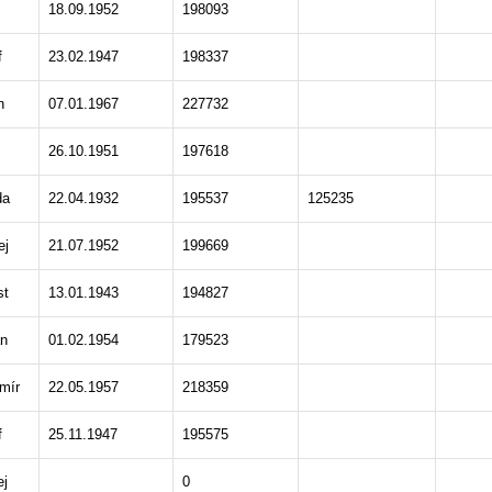
18.09.1952
198093
f
23.02.1947
198337
n
07.01.1967
227732
26.10.1951
197618
da
22.04.1932
195537
125235
ej
21.07.1952
199669
st
13.01.1943
194827
n
01.02.1954
179523
mír
22.05.1957
218359
f
25.11.1947
195575
ej
0