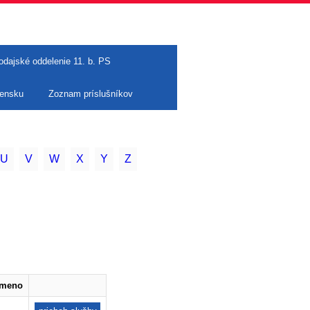
odajské oddelenie 11. b. PS
vensku
Zoznam príslušníkov
U
V
W
X
Y
Z
 meno