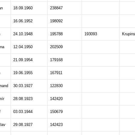
án
18.09.1960
238847
16.06.1952
198092
n
24.10.1948
195788
193093
Krupin
na
12.04.1950
202509
š
21.09.1954
179168
n
19.06.1955
167911
inand
30.03.1927
122830
mír
28.08.1923
142420
f
03.03.1944
150679
lav
29.08.1927
142423