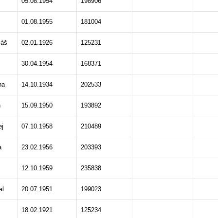
05.08.1954
198906
01.08.1955
181004
láš
02.01.1926
125231
30.04.1954
168371
na
14.10.1934
202533
n
15.09.1950
193892
ej
07.10.1958
210489
a
23.02.1956
203393
12.10.1959
235838
al
20.07.1951
199023
18.02.1921
125234