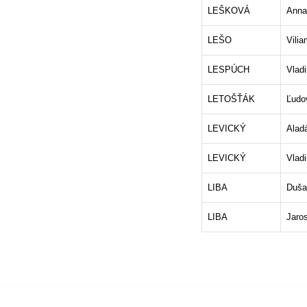
LEŠKOVÁ
Anna
LEŠO
Vilia
LESPÚCH
Vladi
LETOŠŤÁK
Ľudo
LEVICKÝ
Alad
LEVICKÝ
Vladi
LIBA
Duša
LIBA
Jaro