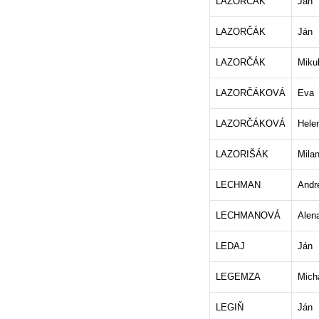
LAZORČÁK
Ján
LAZORČÁK
Ján
LAZORČÁK
Miku
LAZORČÁKOVÁ
Eva
LAZORČÁKOVÁ
Hele
LAZORIŠÁK
Mila
LECHMAN
Andr
LECHMANOVÁ
Alen
LEDAJ
Ján
LEGEMZA
Mich
LEGIŇ
Ján