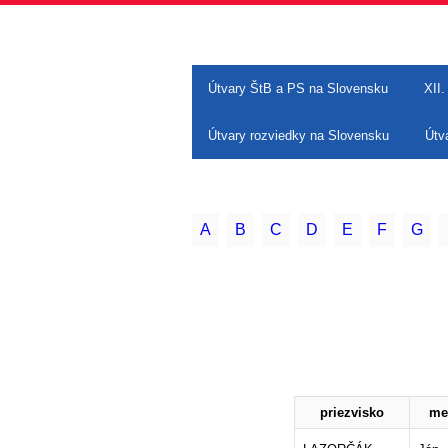
Útvary ŠtB a PS na Slovensku
XII.
Útvary rozviedky na Slovensku
Útv
A
B
C
D
E
F
G
priezvisko
me