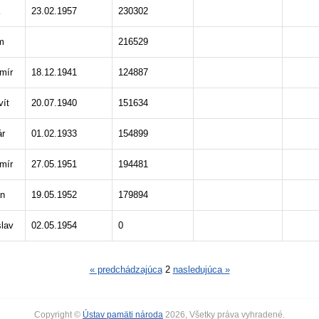
23.02.1957
230302
m
216529
mír
18.12.1941
124887
vít
20.07.1940
151634
ár
01.02.1933
154899
mír
27.05.1951
194481
n
19.05.1952
179894
slav
02.05.1954
0
« predchádzajúca
2
nasledujúca »
Copyright ©
Ústav pamäti národa
2026, Všetky práva vyhradené.