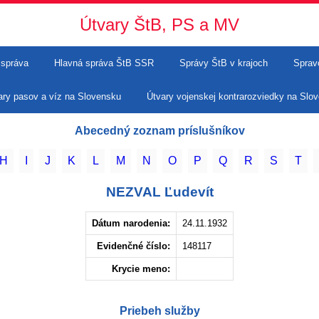
Útvary ŠtB, PS a MV
 správa
Hlavná správa ŠtB SSR
Správy ŠtB v krajoch
Sprav
ary pasov a víz na Slovensku
Útvary vojenskej kontrarozviedky na Slo
Abecedný zoznam príslušníkov
H
I
J
K
L
M
N
O
P
Q
R
S
T
NEZVAL Ľudevít
Dátum narodenia:
24.11.1932
Evidenčné číslo:
148117
Krycie meno:
Priebeh služby