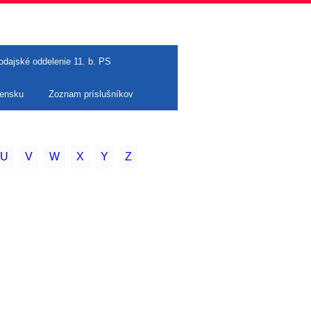
odajské oddelenie 11. b. PS
vensku
Zoznam príslušníkov
U
V
W
X
Y
Z