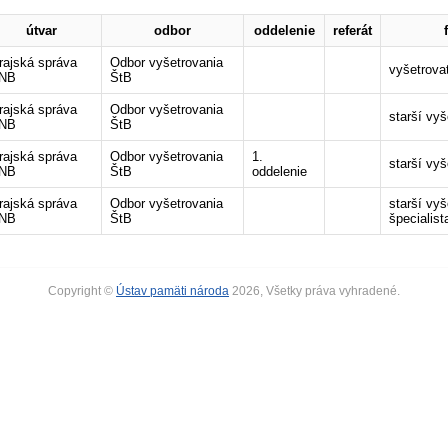
útvar
odbor
oddelenie
referát
rajská správa
Odbor vyšetrovania
vyšetrova
NB
ŠtB
rajská správa
Odbor vyšetrovania
starší vyš
NB
ŠtB
rajská správa
Odbor vyšetrovania
1.
starší vyš
NB
ŠtB
oddelenie
rajská správa
Odbor vyšetrovania
starší vyš
NB
ŠtB
špecialist
Copyright ©
Ústav pamäti národa
2026, Všetky práva vyhradené.