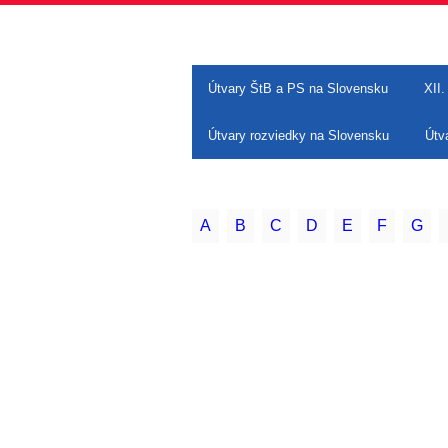
Útvary ŠtB a PS na Slovensku
XII.
Útvary rozviedky na Slovensku
Útv
A
B
C
D
E
F
G