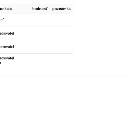
funkcia
hodnosť
poznámka
teľ
etrovateľ
etrovateľ
etrovateľ
a