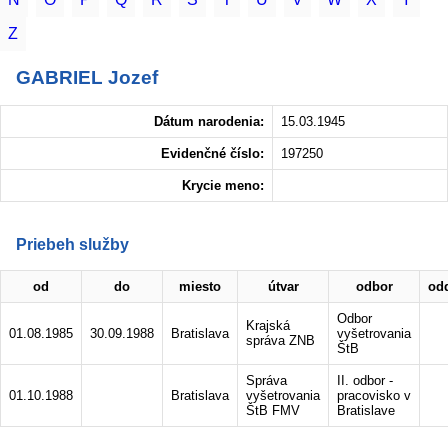
Z
GABRIEL Jozef
Dátum narodenia:
15.03.1945
Evidenčné číslo:
197250
Krycie meno:
Priebeh služby
od
do
miesto
útvar
odbor
od
Odbor
Krajská
01.08.1985
30.09.1988
Bratislava
vyšetrovania
správa ZNB
ŠtB
Správa
II. odbor -
01.10.1988
Bratislava
vyšetrovania
pracovisko v
ŠtB FMV
Bratislave