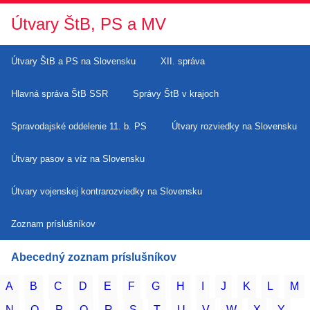
Útvary ŠtB, PS a MV
Útvary ŠtB a PS na Slovensku
XII. správa
Hlavná správa ŠtB SSR
Správy ŠtB v krajoch
Spravodajské oddelenie 11. b. PS
Útvary rozviedky na Slovensku
Útvary pasov a víz na Slovensku
Útvary vojenskej kontrarozviedky na Slovensku
Zoznam príslušníkov
Abecedný zoznam príslušníkov
A
B
C
D
E
F
G
H
I
J
K
L
M
N
O
P
Q
R
S
T
U
V
W
X
Y