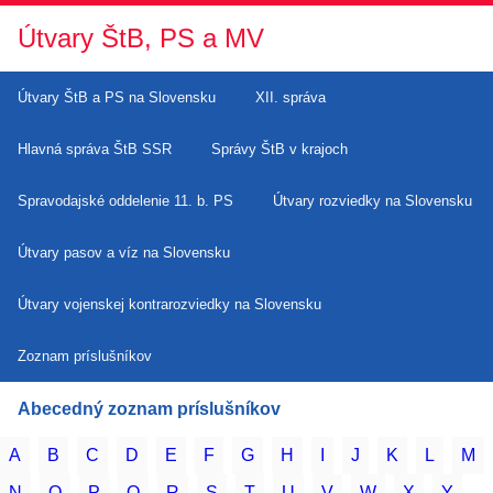
Útvary ŠtB, PS a MV
Útvary ŠtB a PS na Slovensku
XII. správa
Hlavná správa ŠtB SSR
Správy ŠtB v krajoch
Spravodajské oddelenie 11. b. PS
Útvary rozviedky na Slovensku
Útvary pasov a víz na Slovensku
Útvary vojenskej kontrarozviedky na Slovensku
Zoznam príslušníkov
Abecedný zoznam príslušníkov
A
B
C
D
E
F
G
H
I
J
K
L
M
N
O
P
Q
R
S
T
U
V
W
X
Y