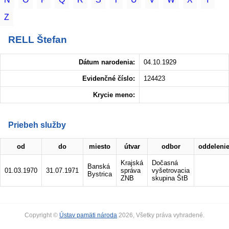
Z
RELL Štefan
Dátum narodenia:
04.10.1929
Evidenčné číslo:
124423
Krycie meno:
Priebeh služby
od
do
miesto
útvar
odbor
oddeleni
Krajská
Dočasná
Banská
01.03.1970
31.07.1971
správa
vyšetrovacia
Bystrica
ZNB
skupina ŠtB
Copyright ©
Ústav pamäti národa
2026, Všetky práva vyhradené.