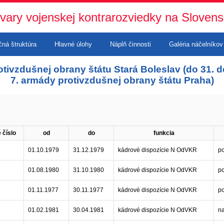
vary vojenskej kontrarozviedky na Sloven
ná štruktúra
Hlavné úlohy
Náplň činnosti
Galéria náčelníkov
otivzdušnej obrany štátu Stará Boleslav (do 31
7. armády protivzdušnej obrany štátu Praha)
 číslo
od
do
funkcia
01.10.1979
31.12.1979
kádrové dispozície N OdVKR
po
01.08.1980
31.10.1980
kádrové dispozície N OdVKR
po
01.11.1977
30.11.1977
kádrové dispozície N OdVKR
p
01.02.1981
30.04.1981
kádrové dispozície N OdVKR
n