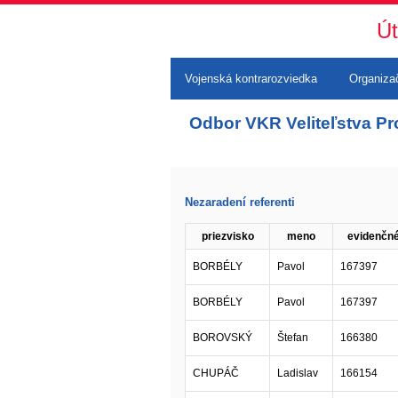
Út
Vojenská kontrarozviedka
Organizač
Odbor VKR Veliteľstva Pr
Nezaradení referenti
priezvisko
meno
evidenčné
BORBÉLY
Pavol
167397
BORBÉLY
Pavol
167397
BOROVSKÝ
Štefan
166380
CHUPÁČ
Ladislav
166154