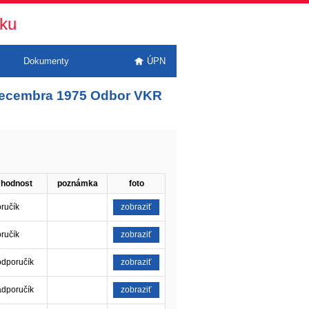
sku
Dokumenty
ÚPN
. decembra 1975 Odbor VKR
hodnost
poznámka
foto
ručík
zobraziť
ručík
zobraziť
odporučík
zobraziť
adporučík
zobraziť