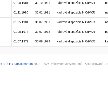
01.08.1981
31.10.1981
kádrové dispozície N OdVKR
n
01.11.1980
31.01.1981
kádrové dispozície N OdVKR
n
01.05.1981
31.07.1981
kádrové dispozície N OdVKR
n
01.05.1978
31.07.1978
kádrové dispozície N OdVKR
po
01.07.1979
30.09.1979
kádrové dispozície N OdVKR
ka
ht ©
Ústav pamäti národa
2022 - 2026, Všetky práva vyhradené. (Aktualizované: 2