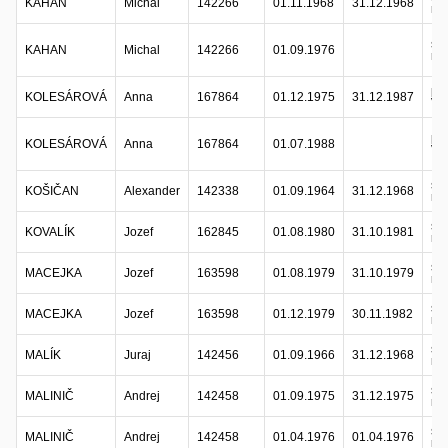
KAHAN
Michal
142266
01.11.1968
31.12.1968
ref
sta
KAHAN
Michal
142266
01.09.1976
ref
po
KOLESÁROVÁ
Anna
167864
01.12.1975
31.12.1987
VK
po
KOLESÁROVÁ
Anna
167864
01.07.1988
VK
sta
KOŠIČAN
Alexander
142338
01.09.1964
31.12.1968
ref
sta
KOVALÍK
Jozef
162845
01.08.1980
31.10.1981
ref
sta
MACEJKA
Jozef
163598
01.08.1979
31.10.1979
ref
sta
MACEJKA
Jozef
163598
01.12.1979
30.11.1982
ref
sta
MALÍK
Juraj
142456
01.09.1966
31.12.1968
ref
sta
MALINIČ
Andrej
142458
01.09.1975
31.12.1975
ref
sta
MALINIČ
Andrej
142458
01.04.1976
01.04.1976
ref