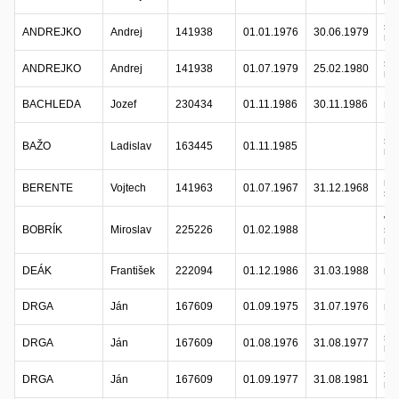
ref
sta
ANDREJKO
Andrej
141938
01.01.1976
30.06.1979
ref
sta
ANDREJKO
Andrej
141938
01.07.1979
25.02.1980
ref
BACHLEDA
Jozef
230434
01.11.1986
30.11.1986
ref
sta
BAŽO
Ladislav
163445
01.11.1985
ref
ref
BERENTE
Vojtech
141963
01.07.1967
31.12.1968
sek
ve
BOBRÍK
Miroslav
225226
01.02.1988
sta
ref
DEÁK
František
222094
01.12.1986
31.03.1988
ref
DRGA
Ján
167609
01.09.1975
31.07.1976
ref
sta
DRGA
Ján
167609
01.08.1976
31.08.1977
ref
sta
DRGA
Ján
167609
01.09.1977
31.08.1981
ref