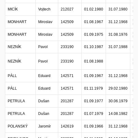
sta
MICÍK
Vojtech
212027
01.02.1980
31.07.1980
ref
sta
MONHART
Miroslav
142509
01.08.1967
31.12.1968
ref
sta
MONHART
Miroslav
142509
01.09.1975
31.08.1976
ref
NEZNÍK
Pavol
233190
01.10.1987
31.07.1988
ref
sta
NEZNÍK
Pavol
233190
01.08.1988
ref
sta
PÁLL
Eduard
142571
01.09.1967
31.12.1968
ref
sta
PÁLL
Eduard
142571
01.11.1979
29.02.1980
ref
sta
PETRULA
Dušan
201287
01.09.1977
30.06.1979
ref
sta
PETRULA
Dušan
201287
01.07.1979
14.08.1982
ref
sta
POLANSKÝ
Jaromír
142619
01.09.1966
31.12.1968
ref
sta