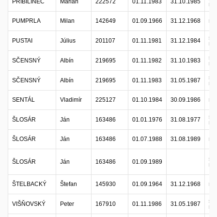
PRIBILINEC
Marián
222572
01.11.1983
31.10.1985
ref
PUMPRLA
Milan
142649
01.09.1966
31.12.1968
ref
sta
PUSTAI
Július
201107
01.11.1981
31.12.1984
ref
sta
SČENSNÝ
Albín
219695
01.11.1982
31.10.1983
ref
sta
SČENSNÝ
Albín
219695
01.11.1983
31.05.1987
ref
SENTÁL
Vladimír
225127
01.10.1984
30.09.1986
ref
sta
ŠLOSÁR
Ján
163486
01.01.1976
31.08.1977
ref
ŠLOSÁR
Ján
163486
01.07.1988
31.08.1989
ref
sta
ŠLOSÁR
Ján
163486
01.09.1989
ref
ŠTELBACKÝ
Štefan
145930
01.09.1964
31.12.1968
ref
sta
VIŠŇOVSKÝ
Peter
167910
01.11.1986
31.05.1987
ref