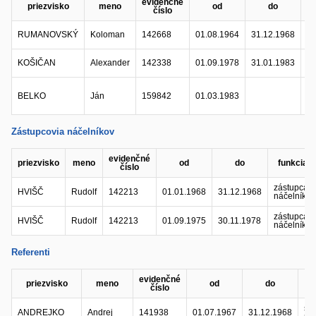
evidenčné
priezvisko
meno
od
do
f
číslo
RUMANOVSKÝ
Koloman
142668
01.08.1964
31.12.1968
ná
KOŠIČAN
Alexander
142338
01.09.1978
31.01.1983
ná
BELKO
Ján
159842
01.03.1983
ná
Zástupcovia náčelníkov
evidenčné
priezvisko
meno
od
do
funkcia
číslo
zástupca
HVIŠČ
Rudolf
142213
01.01.1968
31.12.1968
náčelníka
zástupca
HVIŠČ
Rudolf
142213
01.09.1975
30.11.1978
náčelníka
Referenti
evidenčné
priezvisko
meno
od
do
f
číslo
sta
ANDREJKO
Andrej
141938
01.07.1967
31.12.1968