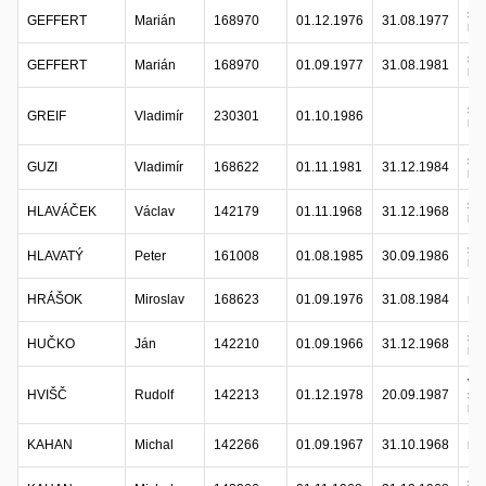
sta
GEFFERT
Marián
168970
01.12.1976
31.08.1977
ref
sta
GEFFERT
Marián
168970
01.09.1977
31.08.1981
ref
sta
GREIF
Vladimír
230301
01.10.1986
ref
sta
GUZI
Vladimír
168622
01.11.1981
31.12.1984
ref
sta
HLAVÁČEK
Václav
142179
01.11.1968
31.12.1968
ref
sta
HLAVATÝ
Peter
161008
01.08.1985
30.09.1986
ref
HRÁŠOK
Miroslav
168623
01.09.1976
31.08.1984
ref
sta
HUČKO
Ján
142210
01.09.1966
31.12.1968
ref
ve
HVIŠČ
Rudolf
142213
01.12.1978
20.09.1987
sta
ref
KAHAN
Michal
142266
01.09.1967
31.10.1968
ref
sta