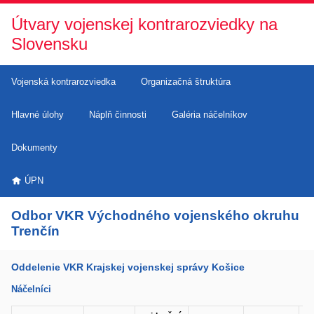
Útvary vojenskej kontrarozviedky na
Slovensku
Vojenská kontrarozviedka
Organizačná štruktúra
Hlavné úlohy
Náplň činnosti
Galéria náčelníkov
Dokumenty
ÚPN
Odbor VKR Východného vojenského okruhu
Trenčín
Oddelenie VKR Krajskej vojenskej správy Košice
Náčelníci