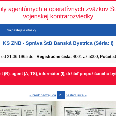
oly agentúrnych a operatívnych zväzkov Št
vojenskej kontrarozviedky
Najčastejšie otázky
KS ZNB - Správa ŠtB Banská Bystrica (Séria: I)
:
od 21.06.1965 do ,
Registračné čísla:
4001 až 5000,
Počet st
ent (R), agent (A, TS), informátor (I), držiteľ prepožičaného 
« predchádzajúca
21
nasledujúca »