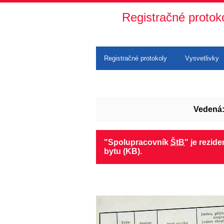
Registračné protok
Registračné protokoly
Vysvetlivky
Vedená
"Spolupracovník
ŠtB
" je rezid
bytu (KB).