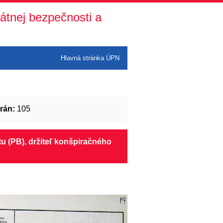
átnej bezpečnosti a
Hlavná stránka ÚPN
rán:
105
bytu (PB), držiteľ konšpiračného