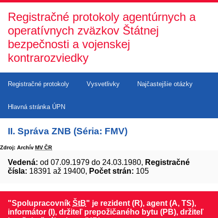
Registračné protokoly agentúrnych a
operatívnych zväzkov Štátnej
bezpečnosti a vojenskej
kontrarozviedky
Registračné protokoly
Vysvetlivky
Najčastejšie otázky
Hlavná stránka ÚPN
II. Správa ZNB (Séria: FMV)
Zdroj: Archív
MV ČR
Vedená:
od 07.09.1979 do 24.03.1980,
Registračné
čísla:
18391 až 19400,
Počet strán:
105
"Spolupracovník
ŠtB
" je rezident (R), agent (A, TS),
informátor (I), držiteľ prepožičaného bytu (PB), držiteľ