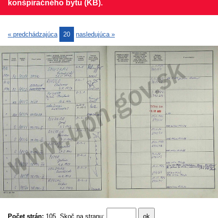
konšpiračného bytu (KB).
« predchádzajúca
20
nasledujúca »
Počet strán:
105
Skoč na stranu: