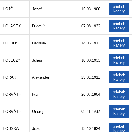
priebeh
HOJČ
Jozef
15.03.1906
kariéry
priebeh
HOLÁSEK
Ľudovít
07.08.1932
kariéry
priebeh
HOLDOŠ
Ladislav
14.05.1911
kariéry
priebeh
HOLÉCZY
Július
10.08.1933
kariéry
priebeh
HORÁK
Alexander
23.01.1911
kariéry
priebeh
HORVÁTH
Ivan
26.07.1904
kariéry
priebeh
HORVÁTH
Ondrej
09.11.1932
kariéry
priebeh
HOUSKA
Jozef
13.10.1924
kariéry