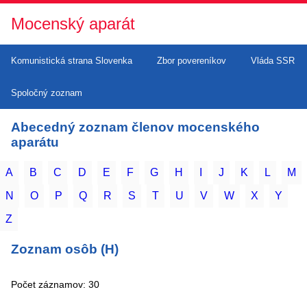
Mocenský aparát
Komunistická strana Slovenka
Zbor povereníkov
Vláda SSR
Spoločný zoznam
Abecedný zoznam členov mocenského
aparátu
A
B
C
D
E
F
G
H
I
J
K
L
M
N
O
P
Q
R
S
T
U
V
W
X
Y
Z
Zoznam osôb (H)
Počet záznamov: 30