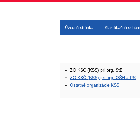
Úvodná stránka
Klasifikačná sché
ZO KSČ (KSS) pri org. ŠtB
ZO KSČ (KSS) pri org. OŠH a PS
Ostatné organizácie KSS