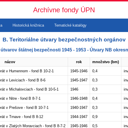
Archívne fondy ÚPN
ma
Historická knižnica
Tematické katalógy
B. Teritoriálne útvary bezpečnostných orgánov
y útvarov štátnej bezpečnosti 1945 - 1953 - Útvary NB okresn
názov
rok
množstvo (bm)
erát v Humennom - fond B 10-2-1
1945-1946
0,4
in
át v Leviciach - fond B 8-6
1945-1947
0,3
in
rát v Michalovciach - fond B 10-5-1
1946
0,3
in
át v Nitre - fond B 8-7-1
1946-1948
0,4
in
rát v Prešove - fond B 10-7-1
1940-1947
0,3
in
rát v Trnave - fond B 8-12
1944-1947
0,9
in
rát v Zlatých Moravciach - fond B 8-7-2
1945-1946
0,5
in