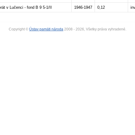
át v Lučenci - fond B 9 5-1/II
1946-1947
0,12
in
Copyright ©
Ústav pamäti národa
2008 - 2026, Všetky práva vyhradené.