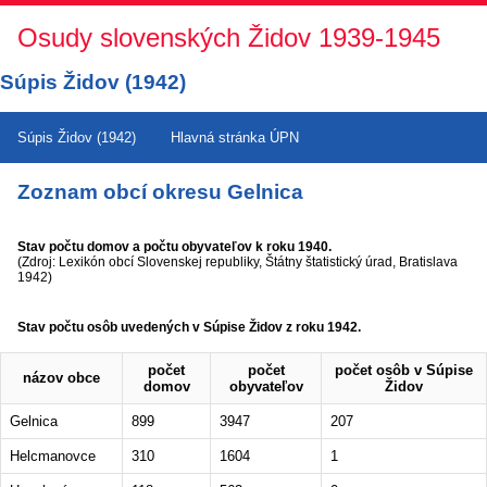
Osudy slovenských Židov 1939-1945
Súpis Židov (1942)
Súpis Židov (1942)
Hlavná stránka ÚPN
Zoznam obcí okresu Gelnica
Stav počtu domov a počtu obyvateľov k roku 1940.
(Zdroj: Lexikón obcí Slovenskej republiky, Štátny štatistický úrad, Bratislava
1942)
Stav počtu osôb uvedených v Súpise Židov z roku 1942.
počet
počet
počet osôb v Súpise
názov obce
domov
obyvateľov
Židov
Gelnica
899
3947
207
Helcmanovce
310
1604
1