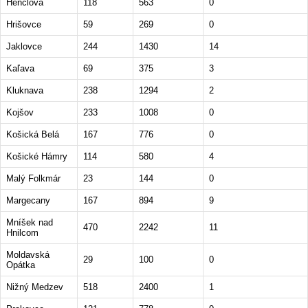
Henclová
118
563
0
Hrišovce
59
269
0
Jaklovce
244
1430
14
Kaľava
69
375
3
Kluknava
238
1294
2
Kojšov
233
1008
0
Košická Belá
167
776
0
Košické Hámry
114
580
4
Malý Folkmár
23
144
0
Margecany
167
894
9
Mníšek nad
470
2242
11
Hnilcom
Moldavská
29
100
0
Opátka
Nižný Medzev
518
2400
1