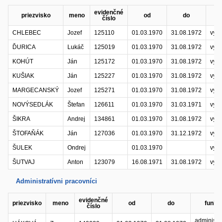
evidenčné
priezvisko
meno
od
do
fu
číslo
CHLEBEC
Jozef
125110
01.03.1970
31.08.1972
vyše
ĎURICA
Lukáč
125019
01.03.1970
31.08.1972
vyše
KOHÚT
Ján
125172
01.03.1970
31.08.1972
vyše
KUŠIAK
Ján
125227
01.03.1970
31.08.1972
vyše
MARGECANSKÝ
Jozef
125271
01.03.1970
31.08.1972
vyše
NOVÝSEDLÁK
Štefan
126611
01.03.1970
31.03.1971
vyše
ŠIKRA
Andrej
134861
01.03.1970
31.08.1972
vyše
ŠTOFAŇÁK
Ján
127036
01.03.1970
31.12.1972
vyše
ŠULEK
Ondrej
01.03.1970
vyše
ŠUTVAJ
Anton
123079
16.08.1971
31.08.1972
vyše
Administratívni pracovníci
evidenčné
priezvisko
meno
od
do
funkc
číslo
administra