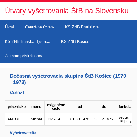
Útvary vyšetrovania ŠtB na Slovensku
Úvod
Centrálne útvary
KS ZNB Bratislava
KS ZNB Banská Bystrica
KS ZNB Košice
Zoznam príslušníkov
Dočasná vyšetrovacia skupina ŠtB Košice (1970
- 1973)
Vedúci
evidenčné
priezvisko
meno
od
do
funkcia
číslo
vedúci
ANTOL
Michal
124939
01.03.1970
31.12.1972
skupiny
Vyšetrovatelia