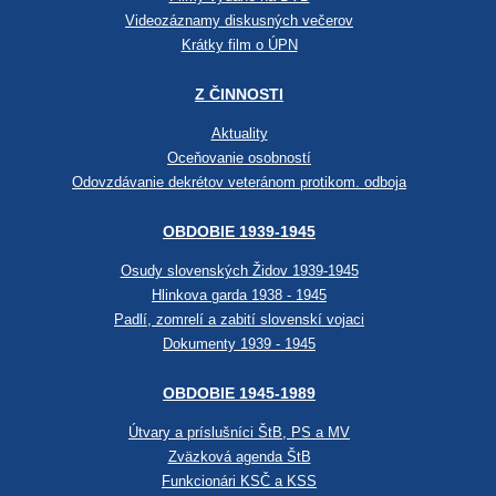
Videozáznamy diskusných večerov
Krátky film o ÚPN
Z ČINNOSTI
Aktuality
Oceňovanie osobností
Odovzdávanie dekrétov veteránom protikom. odboja
OBDOBIE 1939-1945
Osudy slovenských Židov 1939-1945
Hlinkova garda 1938 - 1945
Padlí, zomrelí a zabití slovenskí vojaci
Dokumenty 1939 - 1945
OBDOBIE 1945-1989
Útvary a príslušníci ŠtB, PS a MV
Zväzková agenda ŠtB
Funkcionári KSČ a KSS