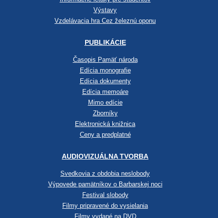
Výstavy
Vzdelávacia hra Cez železnú oponu
PUBLIKÁCIE
Časopis Pamäť národa
Edícia monografie
Edícia dokumenty
Edícia memoáre
Mimo edície
Zborníky
Elektronická knižnica
Ceny a predplatné
AUDIOVIZUÁLNA TVORBA
Svedkovia z obdobia neslobody
Výpovede pamätníkov o Barbarskej noci
Festival slobody
Filmy pripravené do vysielania
Filmy vydané na DVD